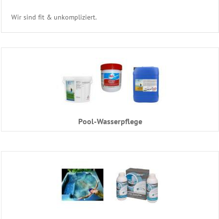
Reinigungs
Wir sind fit & unkompliziert.
Geräte
Poolzubehör
Schwimmbecken
Folien
Ersatzhüllen
Becken
Pool-Wasserpflege
Randsteine
Becken
Einbauteile
Becken
Abdeckung
Edelstahl