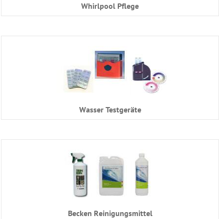
Whirlpool Pflege
Leiter
Edelstahl
Dusche
Filter
&
Pumpen
PVC
Wasser Testgeräte
Rohrmontagen
Schwimmbad
Steuerung
Heizung
Beckenwasser
Gegenstromanlage
Eisdruckpolster
Becken Reinigungsmittel