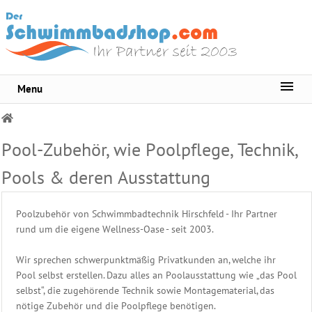
Menu
Sortiment
Pool-
Wasserpflege
Pool-Zubehör, wie Poolpflege, Technik,
Pools & deren Ausstattung
Whirlpool
Pflege
Poolzubehör von Schwimmbadtechnik Hirschfeld - Ihr Partner
Wasser
rund um die eigene Wellness-Oase - seit 2003.
Testgeräte
Wir sprechen schwerpunktmäßig Privatkunden an, welche ihr
Becken
Pool selbst erstellen. Dazu alles an Poolausstattung wie „das Pool
Reinigungsmittel
selbst“, die zugehörende Technik sowie Montagematerial, das
nötige Zubehör und die Poolpflege benötigen.
Pool