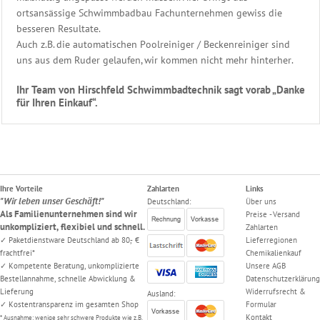
ortsansässige Schwimmbadbau Fachunternehmen gewiss die
besseren Resultate.
Auch z.B. die automatischen Poolreiniger / Beckenreiniger sind
uns aus dem Ruder gelaufen, wir kommen nicht mehr hinterher.
Ihr Team von Hirschfeld Schwimmbadtechnik sagt vorab „Danke
für Ihren Einkauf“.
Ihre Vorteile
Zahlarten
Links
"Wir leben unser Geschäft!"
Deutschland:
Über uns
Als Familienunternehmen sind wir
Preise - Versand
unkompliziert, flexibiel und schnell.
Zahlarten
✓ Paketdienstware Deutschland ab 80,- €
Lieferregionen
frachtfrei*
Chemikalienkauf
✓ Kompetente Beratung, unkomplizierte
Unsere AGB
Bestellannahme, schnelle Abwicklung &
Datenschutzerklärung
Lieferung
Widerrufsrecht &
Ausland:
✓ Kostentransparenz im gesamten Shop
Formular
Kontakt
* Ausnahme: wenige sehr schwere Produkte wie z.B.