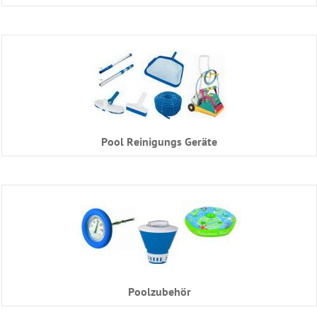
Ersatzteile
Schwimmbadtechnik
Bäderliege
-
Freizeitliege
Unser
Sauna
Zubehör
Shop
Pool Reinigungs Geräte
Poolzubehör