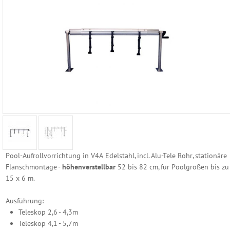
Reinigungs
Geräte
Poolzubehör
Schwimmbecken
Folien
Ersatzhüllen
Becken
Randsteine
Pool-Aufrollvorrichtung in V4A Edelstahl, incl. Alu-Tele Rohr, stationäre
Becken
Flanschmontage -
höhenverstellbar
52 bis 82 cm, für Poolgrößen bis zu
Einbauteile
15 x 6 m.
Becken
Ausführung:
Abdeckung
Teleskop 2,6 - 4,3m
Teleskop 4,1 - 5,7m
Luftpolster