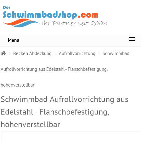
Menu
Sortiment
Becken Abdeckung
Aufrollvorrichtung
Schwimmbad
Pool-
Wasserpflege
Aufrollvorrichtung aus Edelstahl - Flanschbefestigung,
Whirlpool
höhenverstellbar
Pflege
Schwimmbad Aufrollvorrichtung aus
Wasser
Testgeräte
Edelstahl - Flanschbefestigung,
Becken
höhenverstellbar
Reinigungsmittel
Pool