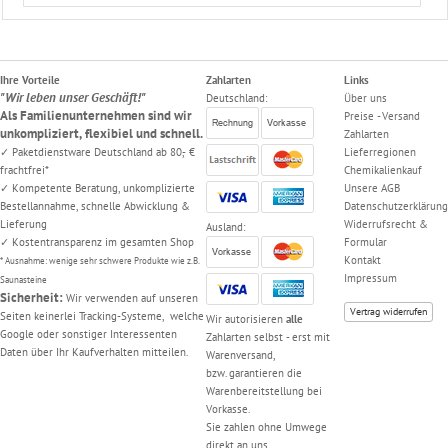
Ihre Vorteile
Zahlarten
Links
"Wir leben unser Geschäft!"
Deutschland:
Über uns
Als Familienunternehmen sind wir
Preise - Versand
unkompliziert, flexibiel und schnell.
Zahlarten
✓ Paketdienstware Deutschland ab 80,- €
Lieferregionen
frachtfrei*
Chemikalienkauf
✓ Kompetente Beratung, unkomplizierte
Unsere AGB
Bestellannahme, schnelle Abwicklung &
Datenschutzerklärung
Lieferung
Widerrufsrecht &
Ausland:
✓ Kostentransparenz im gesamten Shop
Formular
Kontakt
* Ausnahme: wenige sehr schwere Produkte wie z.B.
Impressum
Saunasteine
Sicherheit:
Wir verwenden auf unseren
Vertrag widerrufen
Seiten keinerlei Tracking-Systeme, welche
Wir autorisieren
alle
Google oder sonstiger Interessenten
Zahlarten selbst - erst mit
Daten über Ihr Kaufverhalten mitteilen.
Warenversand,
bzw. garantieren die
Warenbereitstellung bei
Vorkasse.
Sie zahlen ohne Umwege
direkt an uns.