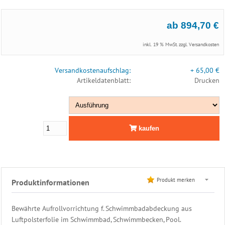
Fertigmasse
Sonderanfertigung
ab 894,70 €
Aufrollvorrichtung
Sicherheitsabdeckung
inkl. 19 % MwSt. zzgl.
Versandkosten
Überdachung
Rollschutz
Versandkostenaufschlag:
+ 65,00 €
Winterabdeckung
Artikeldatenblatt:
Drucken
Edelstahl
Leiter
Edelstahl
Dusche
kaufen
Filter
&
Pumpen
Produkt merken
Produktinformationen
PVC
Rohrmontagen
Bewährte Aufrollvorrichtung f. Schwimmbadabdeckung aus
Luftpolsterfolie im Schwimmbad, Schwimmbecken, Pool.