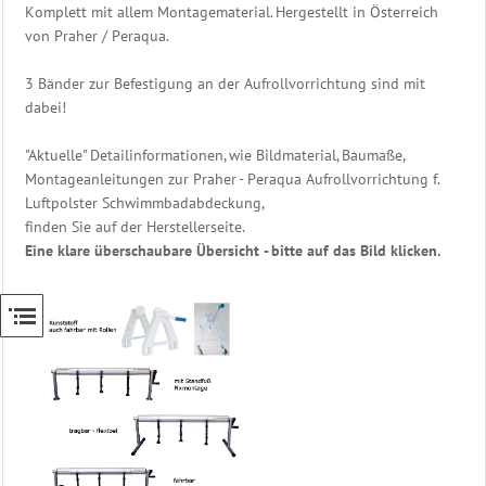
Schwimmbad
Komplett mit allem Montagematerial. Hergestellt in Österreich
Steuerung
von Praher / Peraqua.
Heizung
3 Bänder zur Befestigung an der Aufrollvorrichtung sind mit
Beckenwasser
dabei!
Gegenstromanlage
"Aktuelle" Detailinformationen, wie Bildmaterial, Baumaße,
Eisdruckpolster
Montageanleitungen zur Praher - Peraqua Aufrollvorrichtung f.
Ersatzteile
Luftpolster Schwimmbadabdeckung,
Schwimmbadtechnik
finden Sie auf der Herstellerseite.
Bäderliege
Eine klare überschaubare Übersicht - bitte auf das Bild klicken.
-
Freizeitliege
Unser
Sauna
Zubehör
Shop