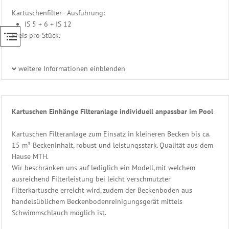
Info
Kartuschenfilter - Ausführung:
Filtertechnik
IS 5 + 6 + IS 12
PVC
Preis pro Stück.
Rohrmontagen
Schwimmbad
weitere Informationen einblenden
Steuerung
Heizung
Beckenwasser
Kartuschen Einhänge Filteranlage individuell anpassbar im Pool
Gegenstromanlage
Kartuschen Filteranlage zum Einsatz in kleineren Becken bis ca.
Eisdruckpolster
15 m³ Beckeninhalt, robust und leistungsstark. Qualität aus dem
Ersatzteile
Hause MTH.
Schwimmbadtechnik
Wir beschränken uns auf lediglich ein Modell, mit welchem
Bäderliege
ausreichend Filterleistung bei leicht verschmutzter
-
Filterkartusche erreicht wird, zudem der Beckenboden aus
Freizeitliege
handelsüblichem Beckenbodenreinigungsgerät mittels
Unser
Schwimmschlauch möglich ist.
Sauna
Zubehör