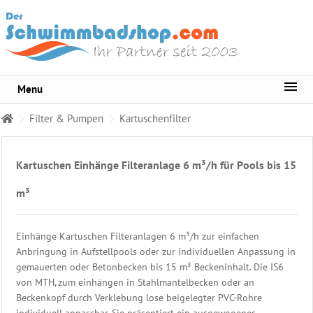
Menu
Sortiment
Filter & Pumpen
Kartuschenfilter
Pool-
Wasserpflege
Kartuschen Einhänge Filteranlage 6 m³/h für Pools bis 15
Whirlpool
Pflege
m³
Wasser
Testgeräte
Einhänge Kartuschen Filteranlagen 6 m³/h zur einfachen
Anbringung in Aufstellpools oder zur individuellen Anpassung in
Becken
gemauerten oder Betonbecken bis 15 m³ Beckeninhalt. Die IS6
Reinigungsmittel
von MTH, zum einhängen in Stahlmantelbecken oder an
Beckenkopf durch Verklebung lose beigelegter PVC-Rohre
Pool