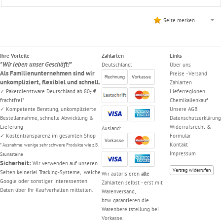
Seite merken
Ihre Vorteile
Zahlarten
Links
"Wir leben unser Geschäft!"
Deutschland:
Über uns
Als Familienunternehmen sind wir
Preise - Versand
unkompliziert, flexibiel und schnell.
Zahlarten
✓ Paketdienstware Deutschland ab 80,- €
Lieferregionen
frachtfrei*
Chemikalienkauf
✓ Kompetente Beratung, unkomplizierte
Unsere AGB
Bestellannahme, schnelle Abwicklung &
Datenschutzerklärung
Lieferung
Widerrufsrecht &
Ausland:
✓ Kostentransparenz im gesamten Shop
Formular
Kontakt
* Ausnahme: wenige sehr schwere Produkte wie z.B.
Impressum
Saunasteine
Sicherheit:
Wir verwenden auf unseren
Vertrag widerrufen
Seiten keinerlei Tracking-Systeme, welche
Wir autorisieren
alle
Google oder sonstiger Interessenten
Zahlarten selbst - erst mit
Daten über Ihr Kaufverhalten mitteilen.
Warenversand,
bzw. garantieren die
Warenbereitstellung bei
Vorkasse.