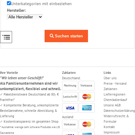
Unterkategorien mit einbeziehen
Reinigungs
Hersteller:
Geräte
Poolzubehör
Suchen starten
Schwimmbecken
Folien
Ersatzhüllen
Becken
Ihre Vorteile
Zahlarten
Links
"Wir leben unser Geschäft!"
Deutschland:
Über uns
Randsteine
Als Familienunternehmen sind wir
Preise - Versand
unkompliziert, flexibiel und schnell.
Zahlarten
Becken
✓ Paketdienstware Deutschland ab 80,- €
Lieferregionen
Einbauteile
frachtfrei*
Chemikalienkauf
✓ Kompetente Beratung, unkomplizierte
Unsere AGB
Bestellannahme, schnelle Abwicklung &
Datenschutzerklärung
Becken
Lieferung
Widerrufsrecht &
Ausland:
Abdeckung
✓ Kostentransparenz im gesamten Shop
Formular
Kontakt
* Ausnahme: wenige sehr schwere Produkte wie z.B.
Edelstahl
Impressum
Saunasteine