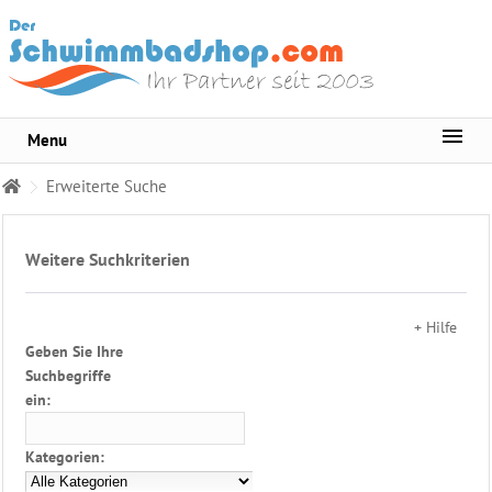
Menu
Sortiment
Erweiterte Suche
Pool-
Wasserpflege
Weitere Suchkriterien
Whirlpool
Pflege
+ Hilfe
Wasser
Geben Sie Ihre
Testgeräte
Suchbegriffe
ein:
Becken
Reinigungsmittel
Kategorien:
Pool