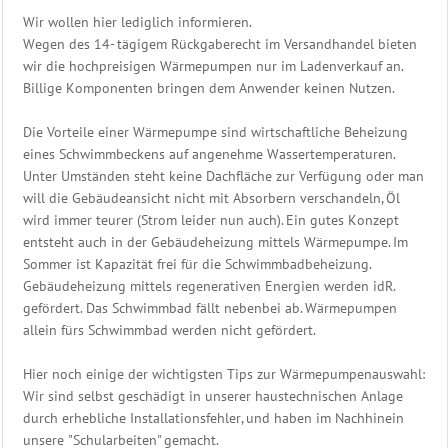
Reinigungs
Wir wollen hier lediglich informieren.
Geräte
Wegen des 14- tägigem Rückgaberecht im Versandhandel bieten
wir die hochpreisigen Wärmepumpen nur im Ladenverkauf an.
Poolzubehör
Billige Komponenten bringen dem Anwender keinen Nutzen.
Schwimmbecken
Die Vorteile einer Wärmepumpe sind wirtschaftliche Beheizung
eines Schwimmbeckens auf angenehme Wassertemperaturen.
Folien
Unter Umständen steht keine Dachfläche zur Verfügung oder man
Ersatzhüllen
will die Gebäudeansicht nicht mit Absorbern verschandeln, Öl
wird immer teurer (Strom leider nun auch). Ein gutes Konzept
Becken
entsteht auch in der Gebäudeheizung mittels Wärmepumpe. Im
Randsteine
Sommer ist Kapazität frei für die Schwimmbadbeheizung.
Gebäudeheizung mittels regenerativen Energien werden idR.
Becken
gefördert. Das Schwimmbad fällt nebenbei ab. Wärmepumpen
Einbauteile
allein fürs Schwimmbad werden nicht gefördert.
Becken
Hier noch einige der wichtigsten Tips zur Wärmepumpenauswahl:
Abdeckung
Wir sind selbst geschädigt in unserer haustechnischen Anlage
durch erhebliche Installationsfehler, und haben im Nachhinein
Edelstahl
unsere "Schularbeiten" gemacht.