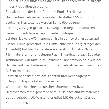
Eindruck. Leider findet man die herausragenden Vorteile nirgens
in der Produktbeschreibung.
Zodiak könnte der Marktführer im Pool - Bereich sein.
Die hier beispielsweise genannten Hersteller KVS und SET sind
deutscher Hersteller. Es werden keine überzogenen
Leistungszusagen gemacht. Die Angaben liegen im üblichen
Bereich für solide Wärmepumpentechnologie.
Bei den Hayward-Wärmepumpen ist in den Leistungsdaten auf
"unser" Klima gerechnet - die Luftfeuchte (der Energieträger der
Außenluft) hat hier halt andere Warte als in Äquator-Nähe.
? Ich habe dies nur angelesen: Flash-Einspritzung bzw. Zubadan-
Technologie von Mitsubichi - Wärmepumpentechnologie aus der
Haustechnik - evtl. interessant für den Betrieb bei sehr niedrigen
Außentemperaturen.
Es ist zu bedenken, daß das Kälteteil und Nebenagregate
gelegentlich gewartet werden müssen.
Wir denken, bei einem deutschen Unternehmen, bzw.
Unternehmen mit eigenem Service in Deutschland ist man hier
gut aufgehoben. Die Wartung erledigt idR. der ortsansässige
Kältetechniker.