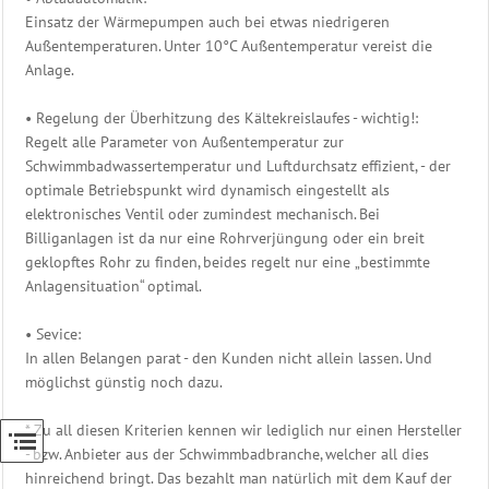
Wärmetauscher
Einsatz der Wärmepumpen auch bei etwas niedrigeren
Titan
Außentemperaturen. Unter 10°C Außentemperatur vereist die
Elektroheizer
Anlage.
Whirlpoolheizer
Info
• Regelung der Überhitzung des Kältekreislaufes - wichtig!:
Wämepumpen
Regelt alle Parameter von Außentemperatur zur
Gegenstromanlage
Schwimmbadwassertemperatur und Luftdurchsatz effizient, - der
Eisdruckpolster
optimale Betriebspunkt wird dynamisch eingestellt als
Ersatzteile
elektronisches Ventil oder zumindest mechanisch. Bei
Schwimmbadtechnik
Billiganlagen ist da nur eine Rohrverjüngung oder ein breit
Bäderliege
geklopftes Rohr zu finden, beides regelt nur eine „bestimmte
-
Anlagensituation“ optimal.
Freizeitliege
Unser
• Sevice:
Sauna
In allen Belangen parat - den Kunden nicht allein lassen. Und
Zubehör
möglichst günstig noch dazu.
Shop
* Zu all diesen Kriterien kennen wir lediglich nur einen Hersteller
- bzw. Anbieter aus der Schwimmbadbranche, welcher all dies
hinreichend bringt. Das bezahlt man natürlich mit dem Kauf der