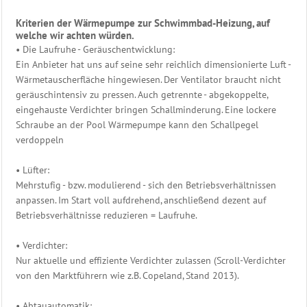
Leiter
Kriterien der Wärmepumpe zur Schwimmbad-Heizung, auf
welche wir achten würden.
Edelstahl
• Die Laufruhe - Geräuschentwicklung:
Dusche
Ein Anbieter hat uns auf seine sehr reichlich dimensionierte Luft -
Wärmetauscherfläche hingewiesen. Der Ventilator braucht nicht
Filter
geräuschintensiv zu pressen. Auch getrennte - abgekoppelte,
&
eingehauste Verdichter bringen Schallminderung. Eine lockere
Pumpen
Schraube an der Pool Wärmepumpe kann den Schallpegel
verdoppeln
PVC
Rohrmontagen
• Lüfter:
Mehrstufig - bzw. modulierend - sich den Betriebsverhältnissen
Schwimmbad
anpassen. Im Start voll aufdrehend, anschließend dezent auf
Steuerung
Betriebsverhältnisse reduzieren = Laufruhe.
Heizung
• Verdichter:
Beckenwasser
Nur aktuelle und effiziente Verdichter zulassen (Scroll-Verdichter
von den Marktführern wie z.B. Copeland, Stand 2013).
Wärmetauscher
V4A
• Abtauautomatik: