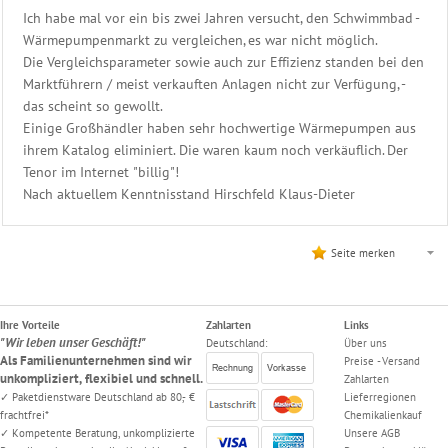
Ich habe mal vor ein bis zwei Jahren versucht, den Schwimmbad -
Wärmepumpenmarkt zu vergleichen, es war nicht möglich.
Die Vergleichsparameter sowie auch zur Effizienz standen bei den
Marktführern / meist verkauften Anlagen nicht zur Verfügung, -
das scheint so gewollt.
Einige Großhändler haben sehr hochwertige Wärmepumpen aus
ihrem Katalog eliminiert. Die waren kaum noch verkäuflich. Der
Tenor im Internet "billig"!
Nach aktuellem Kenntnisstand Hirschfeld Klaus-Dieter
Seite merken
Ihre Vorteile
Zahlarten
Links
"Wir leben unser Geschäft!"
Deutschland:
Über uns
Als Familienunternehmen sind wir
Preise - Versand
unkompliziert, flexibiel und schnell.
Zahlarten
✓ Paketdienstware Deutschland ab 80,- €
Lieferregionen
frachtfrei*
Chemikalienkauf
✓ Kompetente Beratung, unkomplizierte
Unsere AGB