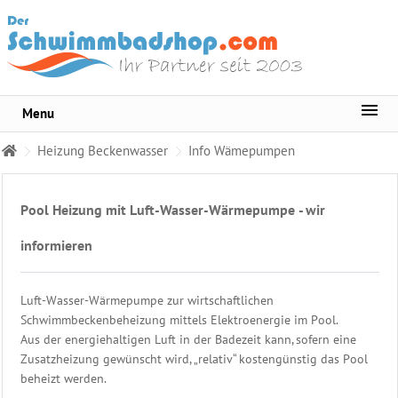
Menu
Sortiment
Heizung Beckenwasser
Info Wämepumpen
Pool-
Wasserpflege
Pool Heizung mit Luft-Wasser-Wärmepumpe - wir
Whirlpool
Pflege
informieren
Wasser
Testgeräte
Luft-Wasser-Wärmepumpe zur wirtschaftlichen
Schwimmbeckenbeheizung mittels Elektroenergie im Pool.
Becken
Aus der energiehaltigen Luft in der Badezeit kann, sofern eine
Reinigungsmittel
Zusatzheizung gewünscht wird, „relativ“ kostengünstig das Pool
beheizt werden.
Pool