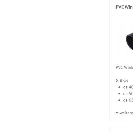
PVC Win
PVC Winke
Größe:
da 4
da 5
da 6
weiter