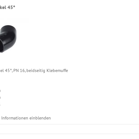
kel 45°
l 45°, PN 16, beidseitig Klebemuffe
0
0
3
e Informationen einblenden