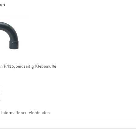
gen
n PN16, beidseitig Klebemuffe
0
0
3
e Informationen einblenden