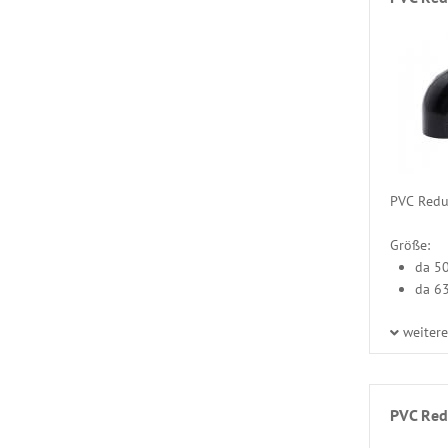
PVC Reduz
Größe:
da 5
da 6
weiter
PVC Red