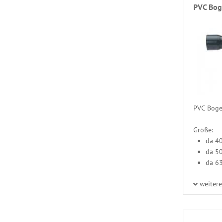
PVC Bo
PVC Boge
Größe:
da 4
da 5
da 6
weiter