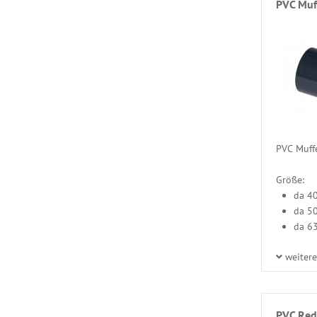
PVC Muf
PVC Muffe
Größe:
da 4
da 5
da 6
weiter
PVC Red