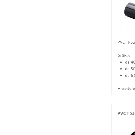
PVC T-Süc
Größe:
da 4
da 5
da 6
weiter
PVC T S