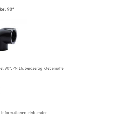
kel 90°
l 90°, PN 16, beidseitig Klebemuffe
0
0
3
e Informationen einblenden