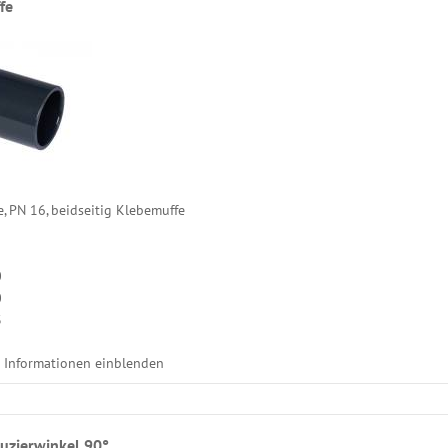
fe
, PN 16, beidseitig Klebemuffe
0
0
3
e Informationen einblenden
uzierwinkel 90°