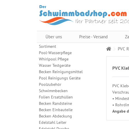
Über uns
Preise - Versand
Za
Sortiment
PVC R
Pool-Wasserpflege
Whirlpool Pflege
Wasser Testgeräte
PVC Kle
Becken Reinigungsmittel
Pool Reinigungs Geräte
Poolzubehör
PVC Klebe
Schwimmbecken
Verschra
Folien Ersatzhüllen
• Mindest
Becken Randsteine
• Rohrdim
Becken Einbauteile
Angabe d
Becken Abdeckung
Edelstahl Leiter
Edelstahl Dusche