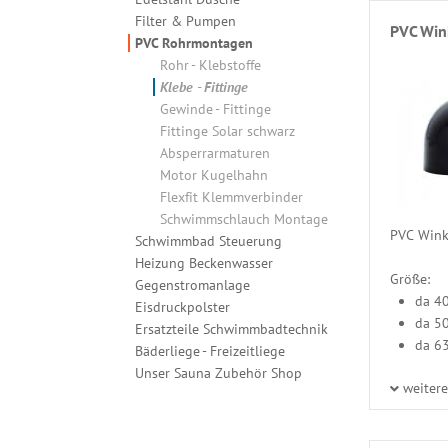
Filter & Pumpen
PVC Win
PVC Rohrmontagen
Rohr - Klebstoffe
Klebe - Fittinge
Gewinde - Fittinge
Fittinge Solar schwarz
Absperrarmaturen
Motor Kugelhahn
Flexfit Klemmverbinder
Schwimmschlauch Montage
PVC Winke
Schwimmbad Steuerung
Heizung Beckenwasser
Größe:
Gegenstromanlage
da 4
Eisdruckpolster
da 5
Ersatzteile Schwimmbadtechnik
da 6
Bäderliege - Freizeitliege
Unser Sauna Zubehör Shop
weiter