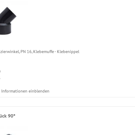
ierwinkel, PN 16, Klebemuffe - Klebenippel
0
3
e Informationen einblenden
tück 90°