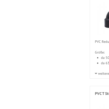
PVC Reduz
Größe:
da 5
da 6
weiter
PVC T S