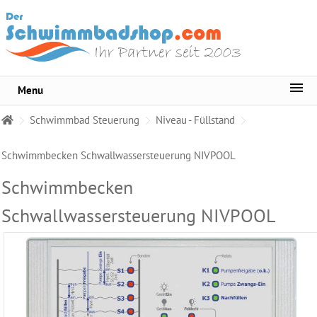
Menu
Sortiment
Schwimmbad Steuerung
Niveau - Füllstand
Pool-
Wasserpflege
Schwimmbecken Schwallwassersteuerung NIVPOOL
Whirlpool
Schwimmbecken
Pflege
Schwallwassersteuerung NIVPOOL
Wasser
Testgeräte
Becken
Reinigungsmittel
Pool