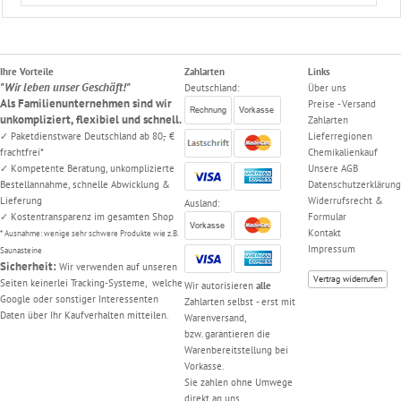
Ihre Vorteile
Zahlarten
Links
"Wir leben unser Geschäft!"
Deutschland:
Über uns
Als Familienunternehmen sind wir
Preise - Versand
unkompliziert, flexibiel und schnell.
Zahlarten
✓ Paketdienstware Deutschland ab 80,- €
Lieferregionen
frachtfrei*
Chemikalienkauf
✓ Kompetente Beratung, unkomplizierte
Unsere AGB
Bestellannahme, schnelle Abwicklung &
Datenschutzerklärung
Lieferung
Widerrufsrecht &
Ausland:
✓ Kostentransparenz im gesamten Shop
Formular
Kontakt
* Ausnahme: wenige sehr schwere Produkte wie z.B.
Impressum
Saunasteine
Sicherheit:
Wir verwenden auf unseren
Vertrag widerrufen
Seiten keinerlei Tracking-Systeme, welche
Wir autorisieren
alle
Google oder sonstiger Interessenten
Zahlarten selbst - erst mit
Daten über Ihr Kaufverhalten mitteilen.
Warenversand,
bzw. garantieren die
Warenbereitstellung bei
Vorkasse.
Sie zahlen ohne Umwege
direkt an uns.