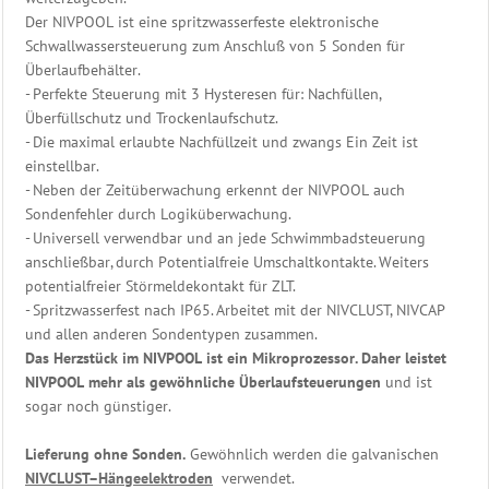
Automatik
Der NIVPOOL ist eine spritzwasserfeste elektronische
Zubehör
Schwallwassersteuerung zum Anschluß von 5 Sonden für
Solar
Überlaufbehälter.
Steuerung
- Perfekte Steuerung mit 3 Hysteresen für: Nachfüllen,
Niveau
Überfüllschutz und Trockenlaufschutz.
-
- Die maximal erlaubte Nachfüllzeit und zwangs Ein Zeit ist
Füllstand
einstellbar.
Sonden
- Neben der Zeitüberwachung erkennt der NIVPOOL auch
Niveau,
Sondenfehler durch Logiküberwachung.
Füllstand
- Universell verwendbar und an jede Schwimmbadsteuerung
Temperatur
anschließbar, durch Potentialfreie Umschaltkontakte. Weiters
&
potentialfreier Störmeldekontakt für ZLT.
Heizung
- Spritzwasserfest nach IP65. Arbeitet mit der NIVCLUST, NIVCAP
Temp.
und allen anderen Sondentypen zusammen.
Fühler
Das Herzstück im NIVPOOL ist ein Mikroprozessor. Daher leistet
&
NIVPOOL mehr als gewöhnliche Überlaufsteuerungen
und ist
Tauchhülsen
sogar noch günstiger.
Spezialkabel
Relais,
Lieferung ohne Sonden.
Gewöhnlich werden die galvanischen
Schalter,
NIVCLUST–Hängeelektroden
verwendet.
Trafo