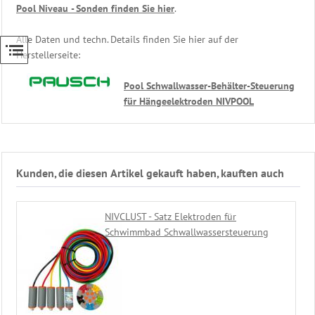
Pool Niveau - Sonden finden Sie hier
.
Heizung
Beckenwasser
Alle Daten und techn. Details finden Sie hier auf der
Herstellerseite:
Gegenstromanlage
Eisdruckpolster
Pool Schwallwasser-Behälter-Steuerung
Ersatzteile
für Hängeelektroden NIVPOOL
Schwimmbadtechnik
Bäderliege
-
Freizeitliege
Unser
Kunden, die diesen Artikel gekauft haben, kauften auch
Sauna
Zubehör
Shop
NIVCLUST - Satz Elektroden für
Schwimmbad Schwallwassersteuerung