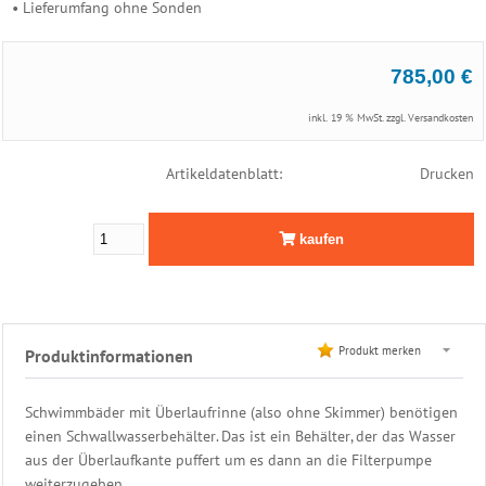
• Lieferumfang ohne Sonden
Leiter
Edelstahl
785,00 €
Dusche
inkl. 19 % MwSt. zzgl.
Versandkosten
Filter
&
Artikeldatenblatt:
Drucken
Pumpen
PVC
kaufen
Rohrmontagen
Schwimmbad
Steuerung
Produkt merken
Produktinformationen
Filtersteuerung
Standard
Schwimmbäder mit Überlaufrinne (also ohne Skimmer) benötigen
Poolsteuerung
einen Schwallwasserbehälter. Das ist ein Behälter, der das Wasser
Komfort
aus der Überlaufkante puffert um es dann an die Filterpumpe
Rückspül
weiterzugeben.