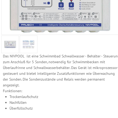
Reinigungs
Geräte
Poolzubehör
Schwimmbecken
Folien
Ersatzhüllen
Das NIVPOOL ist eine Schwimmbad Schwallwasser - Behälter - Steueru
zum Anschluß für 5 Sonden, notwendig für Schwimmbecken mit
Becken
Überlaufrinne und Schwallwasserbehälter. Das Gerät ist mikroprozessor
Randsteine
gesteuert und bietet intelligente Zusatzfunktionen wie Überwachung
der Sonden. Die Sondenzustände und Relais werden permanent
Becken
angezeigt.
Einbauteile
Funktionen:
Trockenlaufschutz
Becken
Nachfüllen
Abdeckung
Überfüllschutz
Edelstahl