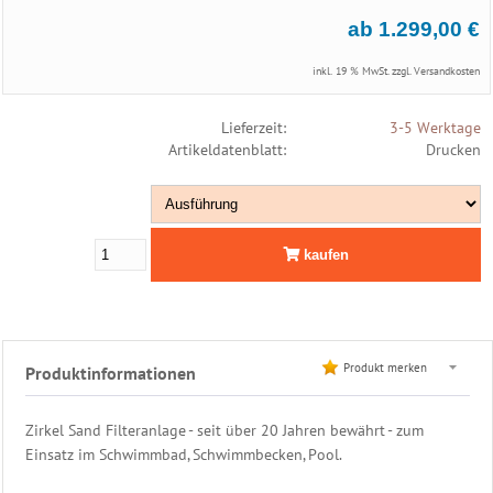
Leiter
ab 1.299,00 €
Edelstahl
inkl. 19 % MwSt. zzgl.
Versandkosten
Dusche
Lieferzeit:
3-5 Werktage
Filter
Artikeldatenblatt:
Drucken
&
Pumpen
Günstige
kaufen
Sandfilter
Zirkel
Sandfilter
OKU
Sandfilter
Produkt merken
Produktinformationen
Behncke
Sandfilter
Filtermaterialien
Zirkel Sand Filteranlage - seit über 20 Jahren bewährt - zum
Kartuschenfilter
Einsatz im Schwimmbad, Schwimmbecken, Pool.
Filterpumpen