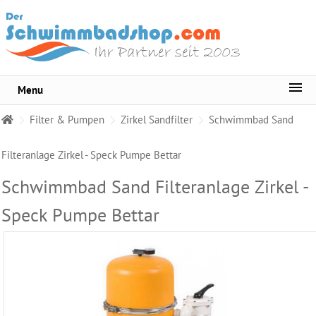
Menu
Sortiment
Filter & Pumpen
Zirkel Sandfilter
Schwimmbad Sand
Pool-
Wasserpflege
Filteranlage Zirkel - Speck Pumpe Bettar
Whirlpool
Schwimmbad Sand Filteranlage Zirkel -
Pflege
Speck Pumpe Bettar
Wasser
Testgeräte
Becken
Reinigungsmittel
Pool