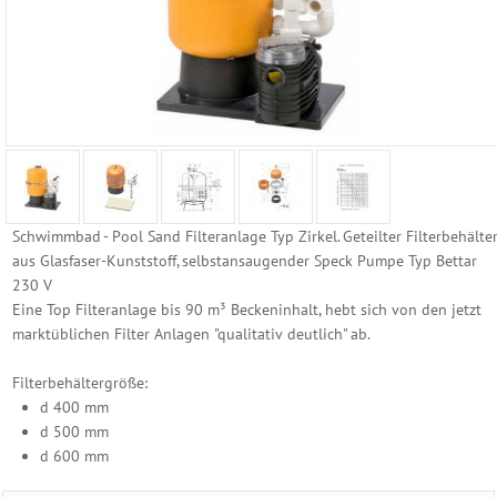
Reinigungs
Geräte
Poolzubehör
Schwimmbecken
Folien
Ersatzhüllen
Schwimmbad - Pool Sand Filteranlage Typ Zirkel. Geteilter Filterbehälte
aus Glasfaser-Kunststoff, selbstansaugender Speck Pumpe Typ Bettar
Becken
230 V
Randsteine
Eine Top Filteranlage bis 90 m³ Beckeninhalt, hebt sich von den jetzt
marktüblichen Filter Anlagen "qualitativ deutlich" ab.
Becken
Einbauteile
Filterbehältergröße:
d 400 mm
Becken
d 500 mm
Abdeckung
d 600 mm
Edelstahl