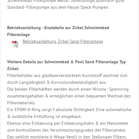
Schwimmbad Filterpumpe Bettar: zuverlässige, qualitativ gute
Shop
Standard- Filterpumpe aus dem Hause Speck-Pumpen.
Betriebsanleitung - Ersatzteile zur Zirkel Schwimmbad
Filteranlage
Betriebsanleitung Zirkel Sand Filteranlage
Weitere Details zur Schwimmbad & Pool Sand Filteranlage Typ
Zirkel:
Filterbehälter aus glasfaserverstärktem Kunststoff zeichnet sich
durch Langlebigkeit & Korrosionsbeständigkeit aus.
Die beiden Filterhälften werden durch einen Nirosta - Spannring
zusammengehalten & ermöglichen einen bequemen Wechsel des
Filtermaterials.
Ein EPDM-O-Ring sorgt f. absolute Dichtigkeit. Eine automatische
& zusätzliche Entlüftung ist eingebaut.
Ebenso eine Entleerung per Entleerungshahn & ein Manometer
zum kontrollieren des Verschmutzungsgrades des Filtersandes.
Das seitlich montierte 6-Wege-Ventil in den Stellungen Filtern,