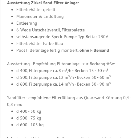
Info
Ausstattung Zirkel Sand Filter Anlage:
Filtertechnik
Filterbehälter geteilt
PVC
Manometer & Entlüftung
Rohrmontagen
Entleerung
6-Wege Umschaltventil, Filterpalette
Schwimmbad
selbstansaugende Speck-Pumpe Typ Bettar 230V
Steuerung
Filterbehälter Farbe Blau
Pool Filteranlage fertig montiert,
ohne Filtersand
Heizung
Beckenwasser
Ausstattung - Empfehlung Filteranlage - zur Beckengröße:
d 400, Filterpumpe ca. 8 m³/h - Becken 15 - 30 m³
Gegenstromanlage
d 500, Filterpumpe ca. 12 m³/h - Becken 30 - 60 m³
Eisdruckpolster
d 600, Filterpumpe ca. 14 m³/h - Becken 50 - 90 m³
Ersatzteile
Schwimmbadtechnik
Sandfilter - empfohlene Filterfüllung aus Quarzsand Körnung 0,4 -
Bäderliege
0,8 mm:
-
d 400 - 50 kg
Freizeitliege
d 500 - 75 kg
Unser
d 600 - 105 kg
Sauna
Zubehör