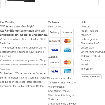
Ihre Vorteile
Zahlarten
Links
"Wir leben unser Geschäft!"
Deutschland:
Über uns
Als Familienunternehmen sind wir
Preise - Versand
unkompliziert, flexibiel und schnell.
Zahlarten
✓ Paketdienstware Deutschland ab 80,- €
Lieferregionen
frachtfrei*
Chemikalienkauf
✓ Kompetente Beratung, unkomplizierte
Unsere AGB
Bestellannahme, schnelle Abwicklung &
Datenschutzerklärung
Lieferung
Widerrufsrecht &
Ausland:
✓ Kostentransparenz im gesamten Shop
Formular
Kontakt
* Ausnahme: wenige sehr schwere Produkte wie z.B.
Impressum
Saunasteine
Sicherheit:
Wir verwenden auf unseren
Vertrag widerrufen
Seiten keinerlei Tracking-Systeme, welche
Wir autorisieren
alle
Google oder sonstiger Interessenten
Zahlarten selbst - erst mit
Daten über Ihr Kaufverhalten mitteilen.
Warenversand,
bzw. garantieren die
Warenbereitstellung bei
Vorkasse.
Sie zahlen ohne Umwege