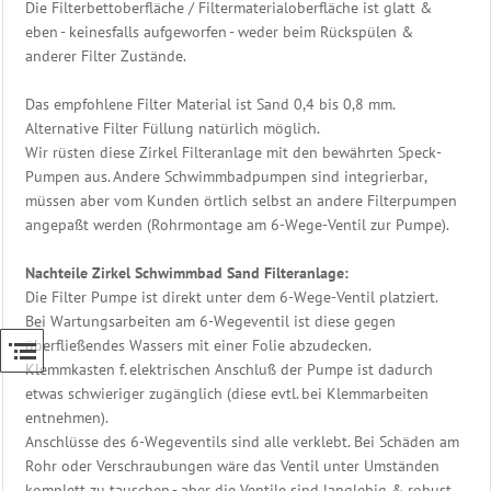
Die Filterbettoberfläche / Filtermaterialoberfläche ist glatt &
eben - keinesfalls aufgeworfen - weder beim Rückspülen &
anderer Filter Zustände.
Das empfohlene Filter Material ist Sand 0,4 bis 0,8 mm.
Alternative Filter Füllung natürlich möglich.
Wir rüsten diese Zirkel Filteranlage mit den bewährten Speck-
Pumpen aus. Andere Schwimmbadpumpen sind integrierbar,
müssen aber vom Kunden örtlich selbst an andere Filterpumpen
angepaßt werden (Rohrmontage am 6-Wege-Ventil zur Pumpe).
Nachteile Zirkel Schwimmbad Sand Filteranlage:
Die Filter Pumpe ist direkt unter dem 6-Wege-Ventil platziert.
Bei Wartungsarbeiten am 6-Wegeventil ist diese gegen
überfließendes Wassers mit einer Folie abzudecken.
Klemmkasten f. elektrischen Anschluß der Pumpe ist dadurch
etwas schwieriger zugänglich (diese evtl. bei Klemmarbeiten
entnehmen).
Anschlüsse des 6-Wegeventils sind alle verklebt. Bei Schäden am
Rohr oder Verschraubungen wäre das Ventil unter Umständen
komplett zu tauschen - aber die Ventile sind langlebig & robust.