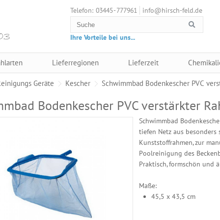
03445 - 777961
info@hirsch-feld.de
Telefon:
Ihre Vorteile bei uns...
hlarten
Lieferregionen
Lieferzeit
Chemikali
Reinigungs Geräte
Kescher
Schwimmbad Bodenkescher PVC vers
mbad Bodenkescher PVC verstärkter R
Schwimmbad Bodenkescher
tiefen Netz aus besonders 
Kunststoffrahmen, zur man
Poolreinigung des Becken
Praktisch, formschön und äu
Maße:
45,5 x 43,5 cm