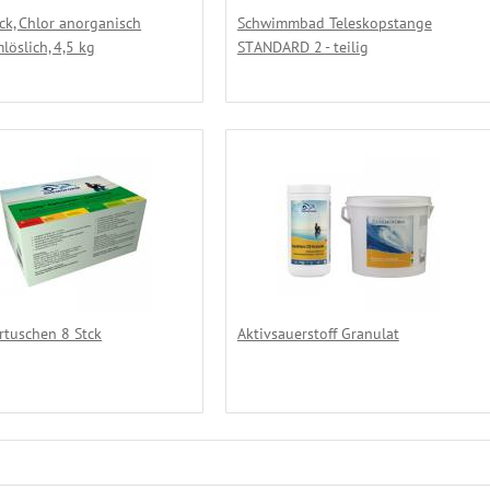
ck, Chlor anorganisch
Schwimmbad Teleskopstange
löslich, 4,5 kg
STANDARD 2 - teilig
rtuschen 8 Stck
Aktivsauerstoff Granulat