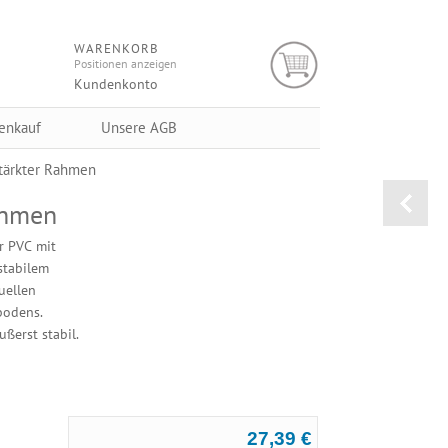
WARENKORB
Positionen anzeigen
Kundenkonto
enkauf
Unsere AGB
tärkter Rahmen
ahmen
 PVC mit
stabilem
uellen
bodens.
ßerst stabil.
27,39 €