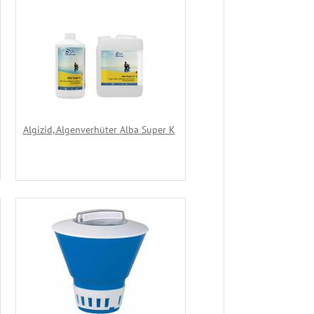
Algizid, Algenverhüter Alba Super K