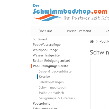
Über uns
Preise - Versand
Za
Sortiment
Pool 
Pool-Wasserpflege
Whirlpool Pflege
Schwim
Wasser Testgeräte
Becken Reinigungsmittel
Pool Reinigungs Geräte
Saug- & Beckenbürsten
Kescher
Teleskopstangen
Schwimmschlauch
Halbautomatisch
Saugpumpe & Filtersack
Poolzubehör
Schwimmbecken