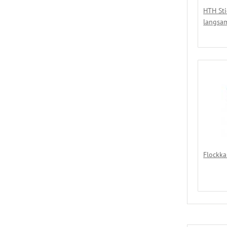
HTH Sti
langsam
Flockka