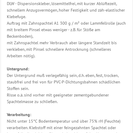
DLW - Dispersionskleber, lösemittelfrei, mit kurzer Ablüftezeit,
schnellem Anzugsvermögen, hoher Festigkeit und zäh-elastischer
Klebefuge.
Auftrag mit Zahnspachtel A1 300 g / m² oder Lammfellrolle (auch
mit breitem Pinsel etwas weniger - z.B. für Stöße am
Beckenboden),
mit Zahnspachtel mehr Verbrauch aber längere Standzeit bis
verkleben, mit Pinsel schnellere Antrocknung (schnelleres
Arbeiten nötig).
Untergrund:
Der Untergrund muß verlegefähig sein, d.h. eben, fest, trocken,
staubfrei und frei von für PVC-P-Dichtungsbahnen schädlichen
Stoffen sein.
Risse o.ä. sind vorher mit geeigneter zementgebundener
Spachtelmasse zu schließen.
Verarbeitung:
Nicht unter 15°C Bodentemperatur und über 75% rH (Feuchte)
verarbeiten. Klebstoff mit einer feingezahnten Spachtel oder