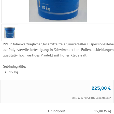
Reinigungs
Geräte
Poolzubehör
Schwimmbecken
PVC-P-folienverträglicher, lösemittelfreier, universeller Dispersionsklebe
Folien
zur Polyestervliesbefestigung in Schwimmbecken- Folienauskleidungen
Ersatzhüllen
qualitativ hochwertiges Produkt mit hoher Klebekraft.
Rundbecken
Gebindegröße:
Ovalformbecken
15 kg
Achtformbecken
Rechteckbecken
Maßanfertigung
225,00 €
Bodenschutzpolster
Vlies
inkl. 19 % MwSt. zzgl.
Versandkosten
Folien
Reparatur
Grundpreis:
15,00 €/kg
Set