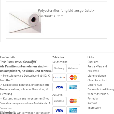
Polyestervlies fungicid ausgerüstet -
Zuschnitt a lfdm
Ihre Vorteile
Zahlarten
Links
"Wir leben unser Geschäft!"
Deutschland:
Über uns
Als Familienunternehmen sind wir
Preise - Versand
unkompliziert, flexibiel und schnell.
Zahlarten
✓ Paketdienstware Deutschland ab 80,- €
Lieferregionen
frachtfrei*
Chemikalienkauf
✓ Kompetente Beratung, unkomplizierte
Unsere AGB
Bestellannahme, schnelle Abwicklung &
Datenschutzerklärung
Lieferung
Widerrufsrecht &
Ausland:
✓ Kostentransparenz im gesamten Shop
Formular
Kontakt
* Ausnahme: wenige sehr schwere Produkte wie z.B.
Impressum
Saunasteine
Sicherheit:
Wir verwenden auf unseren