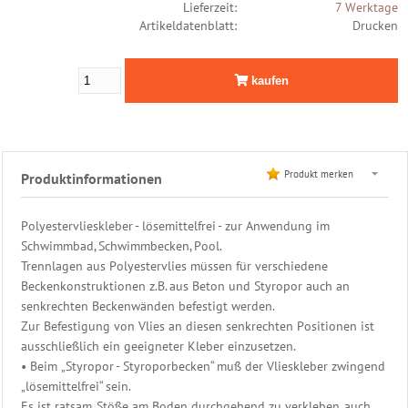
Lieferzeit:
7 Werktage
Becken
Artikeldatenblatt:
Drucken
Randsteine
Becken
kaufen
Einbauteile
Becken
Abdeckung
Produkt merken
Produktinformationen
Edelstahl
Leiter
Polyestervlieskleber - lösemittelfrei - zur Anwendung im
Schwimmbad, Schwimmbecken, Pool.
Edelstahl
Trennlagen aus Polyestervlies müssen für verschiedene
Dusche
Beckenkonstruktionen z.B. aus Beton und Styropor auch an
senkrechten Beckenwänden befestigt werden.
Filter
Zur Befestigung von Vlies an diesen senkrechten Positionen ist
&
ausschließlich ein geeigneter Kleber einzusetzen.
Pumpen
• Beim „Styropor - Styroporbecken“ muß der Vlieskleber zwingend
„lösemittelfrei“ sein.
PVC
Es ist ratsam, Stöße am Boden durchgehend zu verkleben, auch