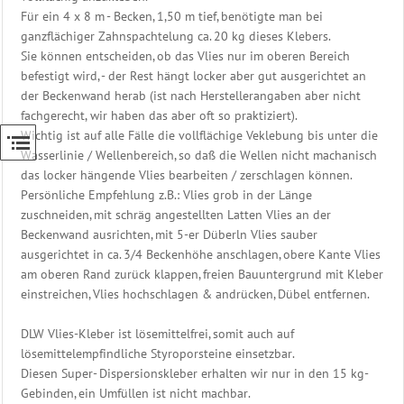
Für ein 4 x 8 m - Becken, 1,50 m tief, benötigte man bei
ganzflächiger Zahnspachtelung ca. 20 kg dieses Klebers.
Sie können entscheiden, ob das Vlies nur im oberen Bereich
befestigt wird, - der Rest hängt locker aber gut ausgerichtet an
der Beckenwand herab (ist nach Herstellerangaben aber nicht
fachgerecht, wir haben das aber oft so praktiziert).
Wichtig ist auf alle Fälle die vollflächige Veklebung bis unter die
Wasserlinie / Wellenbereich, so daß die Wellen nicht machanisch
das locker hängende Vlies bearbeiten / zerschlagen können.
Persönliche Empfehlung z.B.: Vlies grob in der Länge
zuschneiden, mit schräg angestellten Latten Vlies an der
Beckenwand ausrichten, mit 5-er Düberln Vlies sauber
ausgerichtet in ca. 3/4 Beckenhöhe anschlagen, obere Kante Vlies
am oberen Rand zurück klappen, freien Bauuntergrund mit Kleber
einstreichen, Vlies hochschlagen & andrücken, Dübel entfernen.
DLW Vlies-Kleber ist lösemittelfrei, somit auch auf
lösemittelempfindliche Styroporsteine einsetzbar.
Diesen Super- Dispersionskleber erhalten wir nur in den 15 kg-
Gebinden, ein Umfüllen ist nicht machbar.