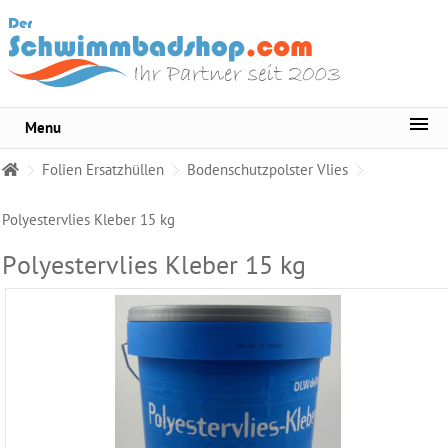
Menu
Sortiment
Folien Ersatzhüllen
Bodenschutzpolster Vlies
Pool-
Wasserpflege
Polyestervlies Kleber 15 kg
Whirlpool
Polyestervlies Kleber 15 kg
Pflege
Wasser
Testgeräte
Becken
Reinigungsmittel
Pool