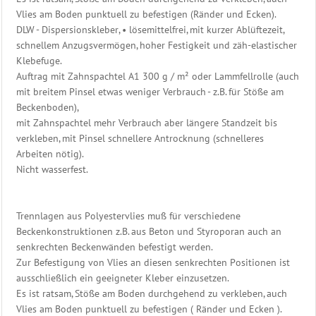
Rohrmontagen
Vlies am Boden punktuell zu befestigen (Ränder und Ecken).
DLW - Dispersionskleber, • lösemittelfrei, mit kurzer Ablüftezeit,
Schwimmbad
schnellem Anzugsvermögen, hoher Festigkeit und zäh-elastischer
Steuerung
Klebefuge.
Auftrag mit Zahnspachtel A1 300 g / m² oder Lammfellrolle (auch
Heizung
mit breitem Pinsel etwas weniger Verbrauch - z.B. für Stöße am
Beckenwasser
Beckenboden),
mit Zahnspachtel mehr Verbrauch aber längere Standzeit bis
Gegenstromanlage
verkleben, mit Pinsel schnellere Antrocknung (schnelleres
Eisdruckpolster
Arbeiten nötig).
Ersatzteile
Nicht wasserfest.
Schwimmbadtechnik
Bäderliege
-
Trennlagen aus Polyestervlies muß für verschiedene
Freizeitliege
Beckenkonstruktionen z.B. aus Beton und Styroporan auch an
Unser
senkrechten Beckenwänden befestigt werden.
Sauna
Zur Befestigung von Vlies an diesen senkrechten Positionen ist
Zubehör
ausschließlich ein geeigneter Kleber einzusetzen.
Shop
Es ist ratsam, Stöße am Boden durchgehend zu verkleben, auch
Vlies am Boden punktuell zu befestigen ( Ränder und Ecken ).