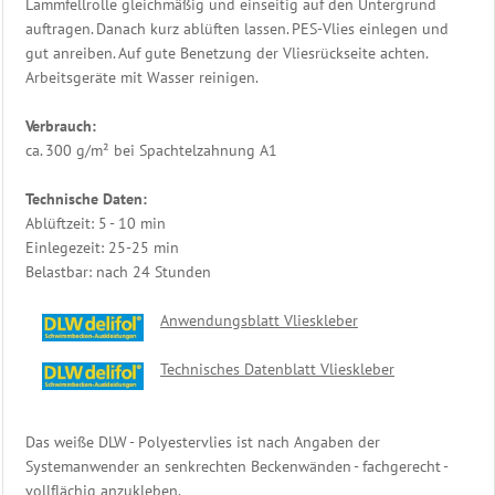
Lammfellrolle gleichmäßig und einseitig auf den Untergrund
auftragen. Danach kurz ablüften lassen. PES-Vlies einlegen und
gut anreiben. Auf gute Benetzung der Vliesrückseite achten.
Arbeitsgeräte mit Wasser reinigen.
Verbrauch:
ca. 300 g/m² bei Spachtelzahnung A1
Technische Daten:
Ablüftzeit: 5 - 10 min
Einlegezeit: 25-25 min
Belastbar: nach 24 Stunden
Anwendungsblatt Vlieskleber
Technisches Datenblatt Vlieskleber
Das weiße DLW - Polyestervlies ist nach Angaben der
Systemanwender an senkrechten Beckenwänden - fachgerecht -
vollflächig anzukleben.