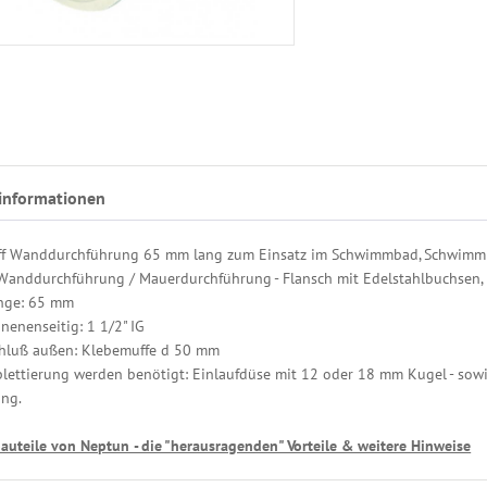
informationen
ff Wanddurchführung 65 mm lang zum Einsatz im Schwimmbad, Schwimmb
Wanddurchführung / Mauerdurchführung - Flansch mit Edelstahlbuchsen,
nge: 65 mm
nenenseitig: 1 1/2" IG
hluß außen: Klebemuffe d 50 mm
ettierung werden benötigt: Einlaufdüse mit 12 oder 18 mm Kugel - sowi
ung.
auteile von Neptun - die "herausragenden" Vorteile & weitere Hinweise