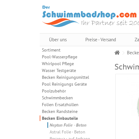
Über uns
Preise - Versand
Za
Sortiment
Becke
Pool-Wasserpflege
Whirlpool Pflege
Schwim
Wasser Testgeräte
Becken Reinigungsmittel
Pool Reinigungs Geräte
Poolzubehör
Schwimmbecken
Folien Ersatzhüllen
Becken Randsteine
Becken Einbauteile
Neptun Folie - Beton
Astral Folie - Beton
Peraqua - auf Anfrage