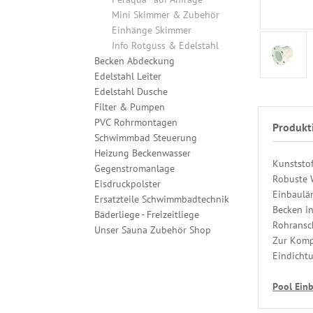
Mini Skimmer & Zubehör
Einhänge Skimmer
Info Rotguss & Edelstahl
Becken Abdeckung
Edelstahl Leiter
Edelstahl Dusche
Filter & Pumpen
PVC Rohrmontagen
Produkt
Schwimmbad Steuerung
Heizung Beckenwasser
Kunststo
Gegenstromanlage
Robuste 
Eisdruckpolster
Einbaulä
Ersatzteile Schwimmbadtechnik
Becken in
Bäderliege - Freizeitliege
Rohransc
Unser Sauna Zubehör Shop
Zur Kompl
Eindicht
Pool Einb