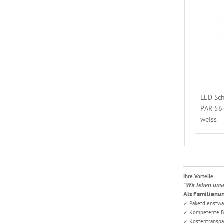
LED Sc
PAR 56 
weiss
Ihre Vorteile
"Wir leben uns
Als Familienun
✓ Paketdienstwar
✓ Kompetente Be
✓ Kostentransp