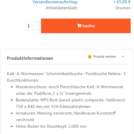
Versandkostenaufschlag:
+ 65,00 €
Leiter
Artikeldatenblatt:
Drucken
Edelstahl
Dusche
kaufen
Designerdusche
Pooldusche
Filter
&
Produkt merken
Produktinformationen
Pumpen
Kalt- & Warmwasser- Schwimmbaddusche - Pooldusche Helena - 3
PVC
Duschfunktionen:
Rohrmontagen
Wasseranschluss: durch Flexschläuche Kalt- & Warmwasser
unter der Plattform, 2 x ½“ Innengewinde
Schwimmbad
Bodenplatte: WPC-Rost (wood plastic composite - hellbraun)
Steuerung
750 x 840 mm, mit V2A-Edelstahlrahmen
Armaturen: Messing verchromt, Handbrause Kunststoff
Heizung
verchromt
Beckenwasser
Höhe: Boden bis Duschkopf: 2.000 mm