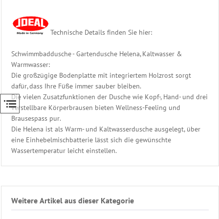
Gegenstromanlage
Eisdruckpolster
Ersatzteile
Technische Details finden Sie hier:
Schwimmbadtechnik
Bäderliege
Schwimmbaddusche - Gartendusche Helena, Kaltwasser &
-
Warmwasser:
Freizeitliege
Die großzügige Bodenplatte mit integriertem Holzrost sorgt
Unser
dafür, dass Ihre Füße immer sauber bleiben.
Sauna
Die vielen Zusatzfunktionen der Dusche wie Kopf-, Hand- und drei
Zubehör
verstellbare Körperbrausen bieten Wellness-Feeling und
Shop
Brausespass pur.
Die Helena ist als Warm- und Kaltwasserdusche ausgelegt, über
eine Einhebelmischbatterie lässt sich die gewünschte
Wassertemperatur leicht einstellen.
Weitere Artikel aus dieser Kategorie