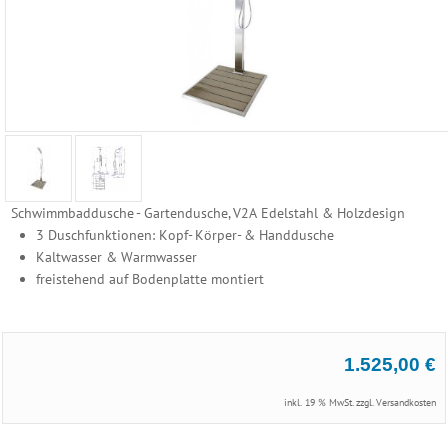
Reinigungs
Geräte
Poolzubehör
Schwimmbecken
Folien
Ersatzhüllen
Schwimmbaddusche - Gartendusche, V2A Edelstahl & Holzdesign
3 Duschfunktionen: Kopf- Körper- & Handdusche
Becken
Kaltwasser & Warmwasser
Randsteine
freistehend auf Bodenplatte montiert
Becken
Einbauteile
1.525,00 €
Becken
Abdeckung
inkl. 19 % MwSt. zzgl.
Versandkosten
Edelstahl