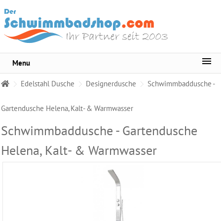
Menu
Sortiment
Edelstahl Dusche
Designerdusche
Schwimmbaddusche -
Pool-
Wasserpflege
Gartendusche Helena, Kalt- & Warmwasser
Whirlpool
Schwimmbaddusche - Gartendusche
Pflege
Helena, Kalt- & Warmwasser
Wasser
Testgeräte
Becken
Reinigungsmittel
Pool