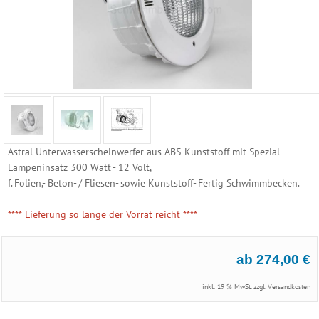
Reinigungs
Geräte
Poolzubehör
Schwimmbecken
Folien
Ersatzhüllen
Astral Unterwasserscheinwerfer aus ABS-Kunststoff mit Spezial-
Lampeninsatz 300 Watt - 12 Volt,
Becken
f. Folien,- Beton- / Fliesen- sowie Kunststoff- Fertig Schwimmbecken.
Randsteine
**** Lieferung so lange der Vorrat reicht ****
Becken
Einbauteile
ab 274,00 €
Neptun
Folie
inkl. 19 % MwSt. zzgl.
Versandkosten
-
Beton