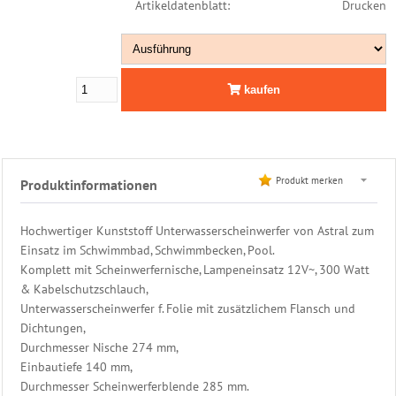
Artikeldatenblatt:
Drucken
Astral
Folie
-
Beton
Peraqua
kaufen
-
auf
Anfrage
Mini
Produkt merken
Produktinformationen
Skimmer
&
Zubehör
Hochwertiger Kunststoff Unterwasserscheinwerfer von Astral zum
Einhänge
Einsatz im Schwimmbad, Schwimmbecken, Pool.
Skimmer
Komplett mit Scheinwerfernische, Lampeneinsatz 12V~, 300 Watt
Info
& Kabelschutzschlauch,
Rotguss
Unterwasserscheinwerfer f. Folie mit zusätzlichem Flansch und
&
Dichtungen,
Edelstahl
Durchmesser Nische 274 mm,
Becken
Einbautiefe 140 mm,
Abdeckung
Durchmesser Scheinwerferblende 285 mm.