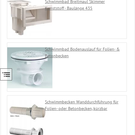
Schwimmbad Breitmaul Skimmer
Kunststoff - Baulänge 435
Schwimmbad Bodenauslauf für Folien- &
Betonbecken
Schwimmbecken Wanddurchführung für
Folien- oder Betonbecken, kürzbar