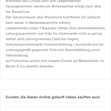
erreichbar sein, Einsatz kann zum Lampenwechsel
Eisdruckpolster
herausgenommen werden, ein Birnenwechsel erfolgt dann über
Ersatzteile
der Wasserlinie.
Schwimmbadtechnik
Den Schutzschlauch über Wasserlinie hochführen (im Schlauch
Bäderliege
kann wasser in Beckenwasserhöhe stehen),
-
Lampeneinsatz lösbar f. Reparatur mittels Dose zwischenklemmen,
Freizeitliege
Leitungsquerschnitt vom Trafo bis Scheinwerfer nicht zu gering
Unser
wählen (evtl. Leitungsverluste, Elektriker fragen),
Sauna
Unterwasserscheinwerfer Folieneindichtung / Ausschnitt erst bei
Zubehör
ordnungsgemäß gespannter Folie (mit Wasserbefüllung, sonst
Shop
Faltenbildung),
auf Frostschutz achten, evtl. Lampen-Einsatz auf Beckenboden im
Beutel & zus. Gewicht absenken.
Kunden, die diesen Artikel gekauft haben, kauften auch