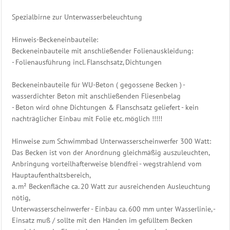
Edelstahl
Spezialbirne zur Unterwasserbeleuchtung
Leiter
Hinweis-Beckeneinbauteile:
Edelstahl
Beckeneinbauteile mit anschließender Folienauskleidung:
Dusche
- Folienausführung incl. Flanschsatz, Dichtungen
Filter
Beckeneinbauteile für WU-Beton ( gegossene Becken ) -
&
wasserdichter Beton mit anschließenden Fliesenbelag
Pumpen
- Beton wird ohne Dichtungen & Flanschsatz geliefert - kein
nachträglicher Einbau mit Folie etc. möglich !!!!!
PVC
Rohrmontagen
Hinweise zum Schwimmbad Unterwasserscheinwerfer 300 Watt:
Das Becken ist von der Anordnung gleichmäßig auszuleuchten,
Schwimmbad
Anbringung vorteilhafterweise blendfrei - wegstrahlend vom
Steuerung
Hauptaufenthaltsbereich,
a. m² Beckenfläche ca. 20 Watt zur ausreichenden Ausleuchtung
Heizung
nötig,
Beckenwasser
Unterwasserscheinwerfer - Einbau ca. 600 mm unter Wasserlinie, -
Einsatz muß / sollte mit den Händen im gefülltem Becken
Gegenstromanlage