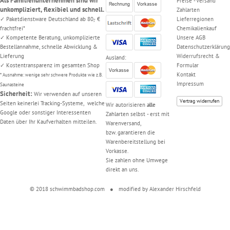
Als Familienunternehmen sind wir
Preise - Versand
unkompliziert, flexibiel und schnell.
Zahlarten
✓ Paketdienstware Deutschland ab 80,- €
Lieferregionen
frachtfrei*
Chemikalienkauf
✓ Kompetente Beratung, unkomplizierte
Unsere AGB
Bestellannahme, schnelle Abwicklung &
Datenschutzerklärung
Lieferung
Widerrufsrecht &
Ausland:
✓ Kostentransparenz im gesamten Shop
Formular
Kontakt
* Ausnahme: wenige sehr schwere Produkte wie z.B.
Impressum
Saunasteine
Sicherheit:
Wir verwenden auf unseren
Vertrag widerrufen
Seiten keinerlei Tracking-Systeme, welche
Wir autorisieren
alle
Google oder sonstiger Interessenten
Zahlarten selbst - erst mit
Daten über Ihr Kaufverhalten mitteilen.
Warenversand,
bzw. garantieren die
Warenbereitstellung bei
Vorkasse.
Sie zahlen ohne Umwege
direkt an uns.
© 2018 schwimmbadshop.com
●
modified by
Alexander Hirschfeld