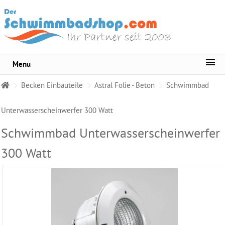
Menu
Sortiment
Becken Einbauteile
Astral Folie - Beton
Schwimmbad
Pool-
Wasserpflege
Unterwasserscheinwerfer 300 Watt
Whirlpool
Schwimmbad Unterwasserscheinwerfer
Pflege
300 Watt
Wasser
Testgeräte
Becken
Reinigungsmittel
Pool