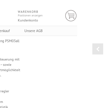
WARENKORB
Positionen anzeigen
Kundenkonto
enkauf
Unsere AGB
ng PSM03all
Steuerung mit
s– sowie
tmöglichkteit
.
regler
rm
tistik