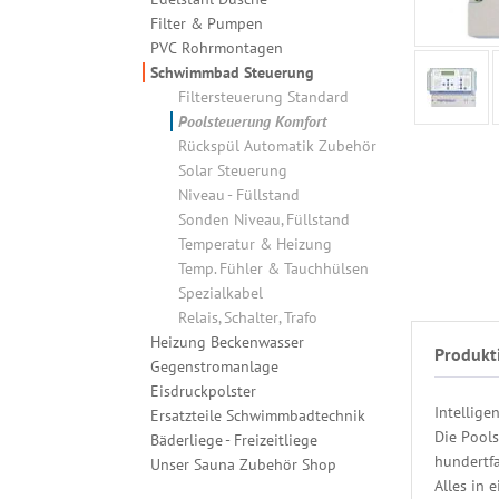
Filter & Pumpen
PVC Rohrmontagen
Schwimmbad Steuerung
Filtersteuerung Standard
Poolsteuerung Komfort
Rückspül Automatik Zubehör
Solar Steuerung
Niveau - Füllstand
Sonden Niveau, Füllstand
Temperatur & Heizung
Temp. Fühler & Tauchhülsen
Spezialkabel
Relais, Schalter, Trafo
Heizung Beckenwasser
Produkt
Gegenstromanlage
Eisdruckpolster
Intellige
Ersatzteile Schwimmbadtechnik
Die Pools
Bäderliege - Freizeitliege
hundertfa
Unser Sauna Zubehör Shop
Alles in 