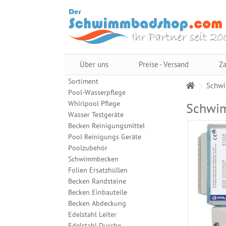
Über uns
Preise - Versand
Za
Sortiment
Schwi
Pool-Wasserpflege
Whirlpool Pflege
Schwi
Wasser Testgeräte
Becken Reinigungsmittel
Pool Reinigungs Geräte
Poolzubehör
Schwimmbecken
Folien Ersatzhüllen
Becken Randsteine
Becken Einbauteile
Becken Abdeckung
Edelstahl Leiter
Edelstahl Dusche