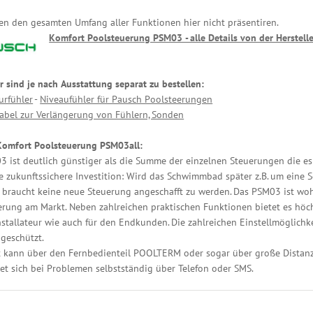
en den gesamten Umfang aller Funktionen hier nicht präsentiren.
Komfort Poolsteuerung PSM03 - alle Details von der Herstelle
r sind je nach Ausstattung separat zu bestellen:
urfühler
-
Niveaufühler für Pausch Poolsteerungen
abel zur Verlängerung von Fühlern, Sonden
 Komfort Poolsteuerung PSM03all:
 ist deutlich günstiger als die Summe der einzelnen Steuerungen die es 
ne zukunftssichere Investition: Wird das Schwimmbad später z.B. um ein
, braucht keine neue Steuerung angeschafft zu werden. Das PSM03 ist wo
rung am Markt. Neben zahlreichen praktischen Funktionen bietet es höch
nstallateur wie auch für den Endkunden. Die zahlreichen Einstellmöglich
geschützt.
t kann über den Fernbedienteil POOLTERM oder sogar über große Distan
t sich bei Problemen selbstständig über Telefon oder SMS.