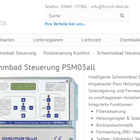
03445 - 777961
info@hirsch-feld.de
Telefon:
Ihre Vorteile bei uns...
hlarten
Lieferregionen
Lieferzeit
Chemikali
mmbad Steuerung
Poolsteuerung Komfort
Schwimmbad Steueru
mmbad Steuerung PSM03all
Intelligente Schwimmbad 
eingebauter Pool Heizung
Solarregelung und Fernwar
zu unschlagbaren Vorteilen
Integrierte Funktionen:
Filtersteuerung
Heizungsregler & Solar
Rückspülautomatik
Fernwartung, SMS–Ala
System - Infomodus, Sta