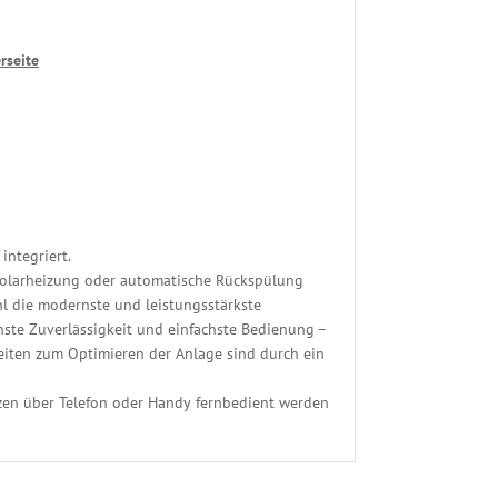
rseite
integriert.
e Solarheizung oder automatische Rückspülung
hl die modernste und leistungsstärkste
ste Zuverlässigkeit und einfachste Bedienung –
keiten zum Optimieren der Anlage sind durch ein
zen über Telefon oder Handy fernbedient werden