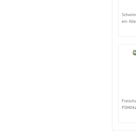
Schwim
ein All
Freisch
PSM04al