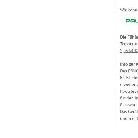
Wir könn
Die Fühle
Temperat
Spezial-K
Info zur
Das PSM03
Es ist ei
erweitert
Poolsteue
für den I
Passwort 
Das Gerä
und melde