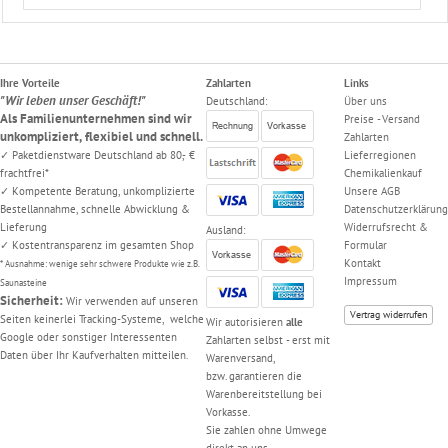
Ihre Vorteile
Zahlarten
Links
"Wir leben unser Geschäft!"
Deutschland:
Über uns
Als Familienunternehmen sind wir
Preise - Versand
unkompliziert, flexibiel und schnell.
Zahlarten
✓ Paketdienstware Deutschland ab 80,- €
Lieferregionen
frachtfrei*
Chemikalienkauf
✓ Kompetente Beratung, unkomplizierte
Unsere AGB
Bestellannahme, schnelle Abwicklung &
Datenschutzerklärung
Lieferung
Widerrufsrecht &
Ausland:
✓ Kostentransparenz im gesamten Shop
Formular
Kontakt
* Ausnahme: wenige sehr schwere Produkte wie z.B.
Impressum
Saunasteine
Sicherheit:
Wir verwenden auf unseren
Vertrag widerrufen
Seiten keinerlei Tracking-Systeme, welche
Wir autorisieren
alle
Google oder sonstiger Interessenten
Zahlarten selbst - erst mit
Daten über Ihr Kaufverhalten mitteilen.
Warenversand,
bzw. garantieren die
Warenbereitstellung bei
Vorkasse.
Sie zahlen ohne Umwege