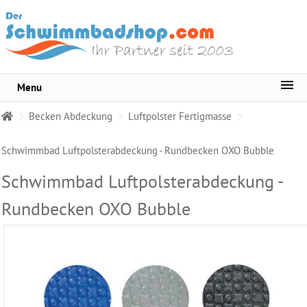
Menu
Sortiment
Becken Abdeckung
Luftpolster Fertigmasse
Pool-
Wasserpflege
Schwimmbad Luftpolsterabdeckung - Rundbecken OXO Bubble
Whirlpool
Schwimmbad Luftpolsterabdeckung -
Pflege
Rundbecken OXO Bubble
Wasser
Testgeräte
Becken
Reinigungsmittel
Pool