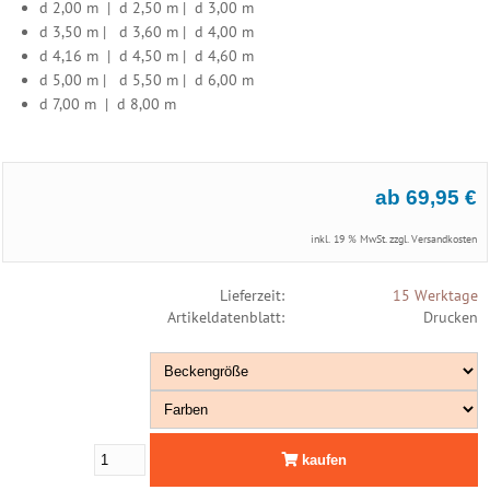
d 2,00 m | d 2,50 m | d 3,00 m
Fertigmasse
d 3,50 m | d 3,60 m | d 4,00 m
Sonderanfertigung
d 4,16 m | d 4,50 m | d 4,60 m
Aufrollvorrichtung
d 5,00 m | d 5,50 m | d 6,00 m
Sicherheitsabdeckung
d 7,00 m | d 8,00 m
Überdachung
Rollschutz
Winterabdeckung
Edelstahl
ab 69,95 €
Leiter
inkl. 19 % MwSt. zzgl.
Versandkosten
Edelstahl
Dusche
Lieferzeit:
15 Werktage
Artikeldatenblatt:
Drucken
Filter
&
Pumpen
PVC
Rohrmontagen
kaufen