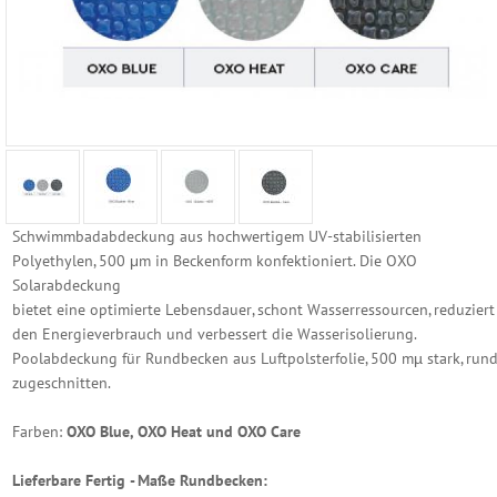
Reinigungs
Geräte
Poolzubehör
Schwimmbecken
Folien
Ersatzhüllen
Schwimmbadabdeckung aus hochwertigem UV-stabilisierten
Polyethylen, 500 μm in Beckenform konfektioniert. Die OXO
Becken
Solarabdeckung
Randsteine
bietet eine optimierte Lebensdauer, schont Wasserressourcen, reduziert
den Energieverbrauch und verbessert die Wasserisolierung.
Becken
Poolabdeckung für Rundbecken aus Luftpolsterfolie, 500 mµ stark, run
Einbauteile
zugeschnitten.
Becken
Farben:
OXO Blue, OXO Heat und OXO Care
Abdeckung
Lieferbare Fertig - Maße Rundbecken:
Luftpolster