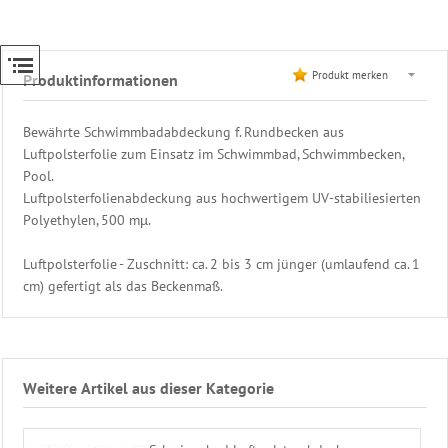
Schwimmbad
Steuerung
Heizung
Produkt merken
Produktinformationen
Beckenwasser
Bewährte Schwimmbadabdeckung f. Rundbecken aus
Gegenstromanlage
Luftpolsterfolie zum Einsatz im Schwimmbad, Schwimmbecken,
Eisdruckpolster
Pool.
Ersatzteile
Luftpolsterfolienabdeckung aus hochwertigem UV-stabiliesierten
Schwimmbadtechnik
Polyethylen, 500 mµ.
Bäderliege
-
Luftpolsterfolie - Zuschnitt: ca. 2 bis 3 cm jünger (umlaufend ca. 1
Freizeitliege
cm) gefertigt als das Beckenmaß.
Unser
Sauna
Zubehör
Shop
Weitere Artikel aus dieser Kategorie