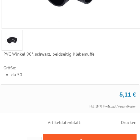
Reinigungs
Geräte
Poolzubehör
Schwimmbecken
PVC Winkel 90°,
schwarz,
beidseitig Klebemuffe
Folien
Ersatzhüllen
Größe:
da 50
Becken
Randsteine
5,11 €
Becken
Einbauteile
inkl. 19 % MwSt. zzgl.
Versandkosten
Becken
Artikeldatenblatt:
Drucken
Abdeckung
Edelstahl