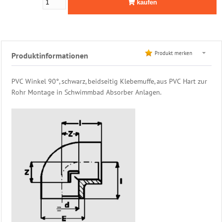
kaufen
Leiter
Edelstahl
Dusche
Produkt merken
Produktinformationen
Filter
&
PVC Winkel 90°, schwarz, beidseitig Klebemuffe, aus PVC Hart zur
Pumpen
Rohr Montage in Schwimmbad Absorber Anlagen.
PVC
Rohrmontagen
Rohr
-
Klebstoffe
Klebe
-
Fittinge
Gewinde
-