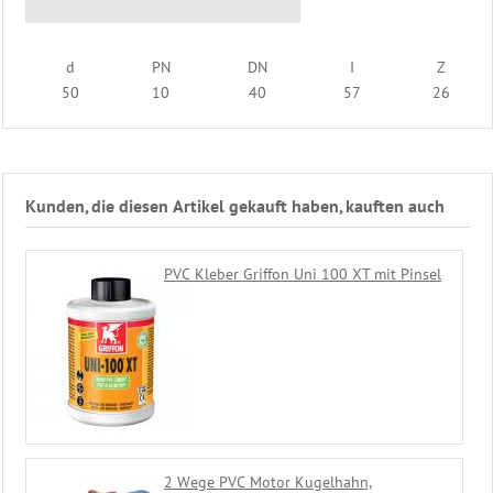
Fittinge
Fittinge
Solar
d
PN
DN
I
Z
schwarz
50
10
40
57
26
Absperrarmaturen
Motor
Kugelhahn
Flexfit
Klemmverbinder
Kunden, die diesen Artikel gekauft haben, kauften auch
Schwimmschlauch
Montage
Schwimmbad
PVC Kleber Griffon Uni 100 XT mit Pinsel
Steuerung
Heizung
Beckenwasser
Gegenstromanlage
Eisdruckpolster
Ersatzteile
2 Wege PVC Motor Kugelhahn,
Schwimmbadtechnik