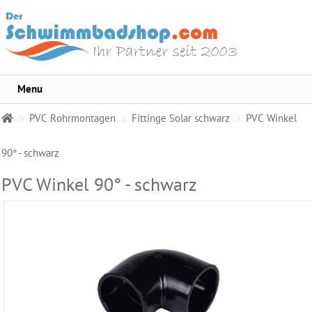
Menu
Sortiment
PVC Rohrmontagen
Fittinge Solar schwarz
PVC Winkel
Pool-
Wasserpflege
90° - schwarz
Whirlpool
PVC Winkel 90° - schwarz
Pflege
Wasser
Testgeräte
Becken
Reinigungsmittel
Pool