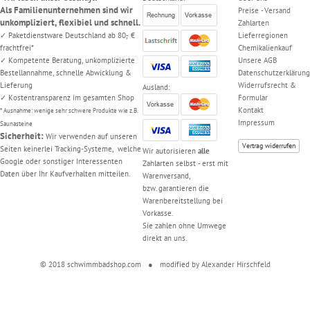
Als Familienunternehmen sind wir
Preise - Versand
unkompliziert, flexibiel und schnell.
Zahlarten
✓ Paketdienstware Deutschland ab 80,- €
Lieferregionen
frachtfrei*
Chemikalienkauf
✓ Kompetente Beratung, unkomplizierte
Unsere AGB
Bestellannahme, schnelle Abwicklung &
Datenschutzerklärung
Lieferung
Widerrufsrecht &
Ausland:
✓ Kostentransparenz im gesamten Shop
Formular
Kontakt
* Ausnahme: wenige sehr schwere Produkte wie z.B.
Impressum
Saunasteine
Sicherheit:
Wir verwenden auf unseren
Vertrag widerrufen
Seiten keinerlei Tracking-Systeme, welche
Wir autorisieren
alle
Google oder sonstiger Interessenten
Zahlarten selbst - erst mit
Daten über Ihr Kaufverhalten mitteilen.
Warenversand,
bzw. garantieren die
Warenbereitstellung bei
Vorkasse.
Sie zahlen ohne Umwege
direkt an uns.
© 2018 schwimmbadshop.com
●
modified by
Alexander Hirschfeld