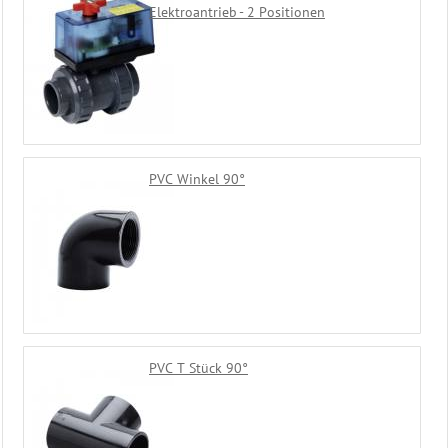
Elektroantrieb - 2 Positionen
Bäderliege
-
Freizeitliege
Unser
Sauna
Zubehör
Shop
PVC Winkel 90°
PVC T Stück 90°