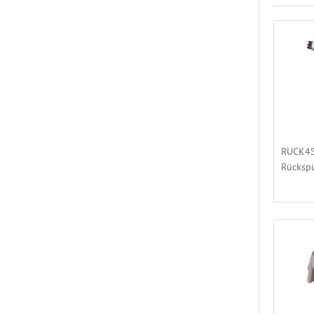
RUCK4ST
Rückspü