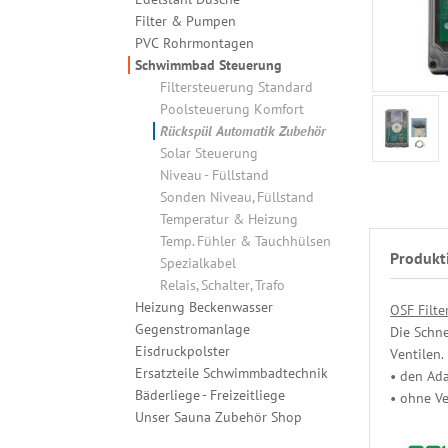
Filter & Pumpen
PVC Rohrmontagen
Schwimmbad Steuerung
Filtersteuerung Standard
Poolsteuerung Komfort
Rückspül Automatik Zubehör
Solar Steuerung
Niveau - Füllstand
Sonden Niveau, Füllstand
Temperatur & Heizung
Temp. Fühler & Tauchhülsen
Produkt
Spezialkabel
Relais, Schalter, Trafo
Heizung Beckenwasser
OSF Filte
Gegenstromanlage
Die Schne
Eisdruckpolster
Ventilen.
Ersatzteile Schwimmbadtechnik
• den Ada
Bäderliege - Freizeitliege
• ohne V
Unser Sauna Zubehör Shop