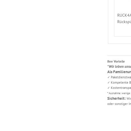
RUCK4AD
Rückspü
Ihre Vorteile
"Wir leben uns
Als Familienun
✓ Paketdienstwar
✓ Kompetente Be
✓ Kostentransp
* Ausnahme: wenige 
Sicherheit:
Wir
oder sonstiger I