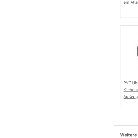
ein All
PVC Üb
Klebemu
Außeng
Weitere 