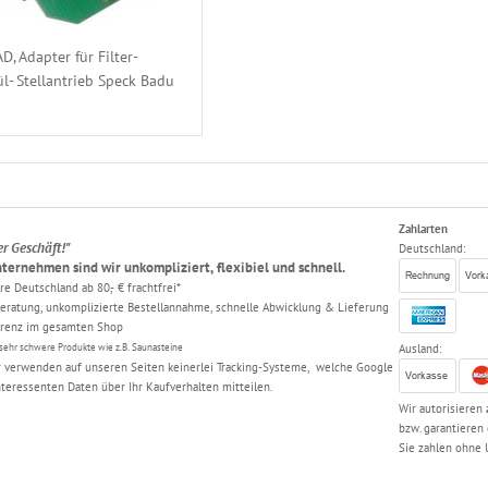
, Adapter für Filter-
l- Stellantrieb Speck Badu
Zahlarten
er Geschäft!"
Deutschland:
ternehmen sind wir unkompliziert, flexibiel und schnell.
e Deutschland ab 80,- € frachtfrei*
ratung, unkomplizierte Bestellannahme, schnelle Abwicklung & Lieferung
arenz im gesamten Shop
sehr schwere Produkte wie z.B. Saunasteine
Ausland:
 verwenden auf unseren Seiten keinerlei Tracking-Systeme, welche Google
nteressenten Daten über Ihr Kaufverhalten mitteilen.
Wir autorisieren
bzw. garantieren
Sie zahlen ohne 