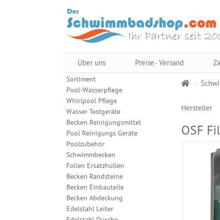
Über uns
Preise - Versand
Za
Sortiment
Schwi
Pool-Wasserpflege
Whirlpool Pflege
Hersteller
Wasser Testgeräte
Becken Reinigungsmittel
OSF Fil
Pool Reinigungs Geräte
Poolzubehör
Schwimmbecken
Folien Ersatzhüllen
Becken Randsteine
Becken Einbauteile
Becken Abdeckung
Edelstahl Leiter
Edelstahl Dusche