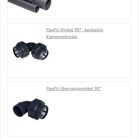
Fittinge
Fittinge
Solar
schwarz
Absperrarmaturen
FlexFit Winkel 90° - beidseitig
Motor
Klemmverbinder
Kugelhahn
Flexfit
Klemmverbinder
Schwimmschlauch
Montage
Schwimmbad
Steuerung
FlexFit Übergangswinkel 90°
Heizung
Beckenwasser
Gegenstromanlage
Eisdruckpolster
Ersatzteile
Schwimmbadtechnik