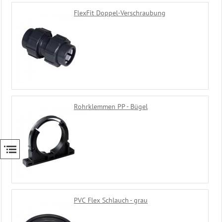
Bäderliege
FlexFit Doppel-Verschraubung
-
Freizeitliege
Unser
Sauna
Zubehör
Shop
Rohrklemmen PP - Bügel
PVC Flex Schlauch - grau