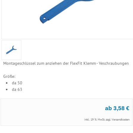
Reinigungs
Geräte
Poolzubehör
Schwimmbecken
Folien
Ersatzhüllen
Montageschlüssel zum anziehen der FlexFit Klemm - Veschraubungen
Becken
Größe:
Randsteine
da 50
da 63
Becken
Einbauteile
ab 3,58 €
Becken
Abdeckung
inkl. 19 % MwSt. zzgl.
Versandkosten
Edelstahl