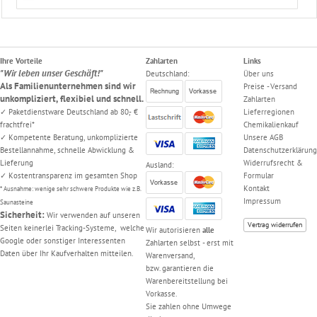
Ihre Vorteile
Zahlarten
Links
"Wir leben unser Geschäft!"
Deutschland:
Über uns
Als Familienunternehmen sind wir
Preise - Versand
unkompliziert, flexibiel und schnell.
Zahlarten
✓ Paketdienstware Deutschland ab 80,- €
Lieferregionen
frachtfrei*
Chemikalienkauf
✓ Kompetente Beratung, unkomplizierte
Unsere AGB
Bestellannahme, schnelle Abwicklung &
Datenschutzerklärung
Lieferung
Widerrufsrecht &
Ausland:
✓ Kostentransparenz im gesamten Shop
Formular
Kontakt
* Ausnahme: wenige sehr schwere Produkte wie z.B.
Impressum
Saunasteine
Sicherheit:
Wir verwenden auf unseren
Vertrag widerrufen
Seiten keinerlei Tracking-Systeme, welche
Wir autorisieren
alle
Google oder sonstiger Interessenten
Zahlarten selbst - erst mit
Daten über Ihr Kaufverhalten mitteilen.
Warenversand,
bzw. garantieren die
Warenbereitstellung bei
Vorkasse.
Sie zahlen ohne Umwege