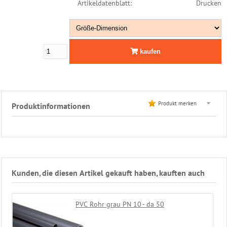
Artikeldatenblatt:
Drucken
Leiter
Edelstahl
Dusche
kaufen
Filter
&
Pumpen
Produkt merken
Produktinformationen
PVC
Rohrmontagen
Rohr
-
Klebstoffe
Kunden, die diesen Artikel gekauft haben, kauften auch
Klebe
-
Fittinge
PVC Rohr grau PN 10 - da 50
Gewinde
-