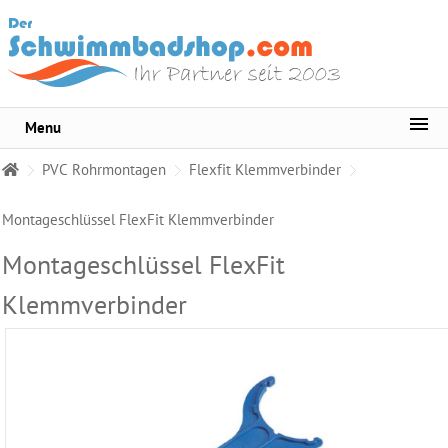
Menu
Sortiment
PVC Rohrmontagen
Flexfit Klemmverbinder
Pool-
Wasserpflege
Montageschlüssel FlexFit Klemmverbinder
Whirlpool
Montageschlüssel FlexFit
Pflege
Klemmverbinder
Wasser
Testgeräte
Becken
Reinigungsmittel
Pool