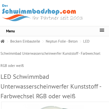
Menu
Sortiment
Becken Einbauteile
Neptun Folie - Beton
LED
Pool-
Wasserpflege
Schwimmbad Unterwasserscheinwerfer Kunststoff - Farbwechsel
Whirlpool
RGB oder weiß
Pflege
LED Schwimmbad
Wasser
Testgeräte
Unterwasserscheinwerfer Kunststoff -
Becken
Farbwechsel RGB oder weiß
Reinigungsmittel
Pool