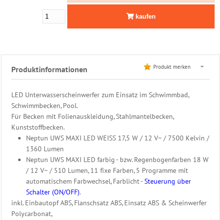
Edelstahl
kaufen
Leiter
Edelstahl
Dusche
Produkt merken
Produktinformationen
Filter
&
LED Unterwasserscheinwerfer zum Einsatz im Schwimmbad,
Pumpen
Schwimmbecken, Pool.
Für Becken mit Folienauskleidung, Stahlmantelbecken,
PVC
Kunststoffbecken.
Rohrmontagen
Neptun UWS MAXI LED WEISS 17,5 W / 12 V~ / 7500 Kelvin /
1360 Lumen
Schwimmbad
Neptun UWS MAXI LED farbig - bzw. Regenbogenfarben 18 W
Steuerung
/ 12 V~ / 510 Lumen, 11 fixe Farben, 5 Programme mit
automatischem Farbwechsel, Farblicht -
Steuerung über
Heizung
Schalter (ON/OFF)
.
Beckenwasser
inkl. Einbautopf ABS, Flanschsatz ABS, Einsatz ABS & Scheinwerfer
Polycarbonat,
Gegenstromanlage