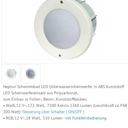
Reinigungs
Geräte
Poolzubehör
Schwimmbecken
Folien
Ersatzhüllen
Becken
Randsteine
Neptun Schwimmbad LED Unterwasserscheinwerfer in ABS Kunststoff
Becken
LED Scheinwerfereinsatz aus Polycarbonat,
Einbauteile
zum Einbau in Folien-,
Beton-, Kunststoffbecken
.
• Weiß, 12 V~, 17,5 Watt, 7500 Kelvin, 1360 Lumen (Leuchtkraft ca. PAR
Neptun
300 Watt) -
Steuerung über Schalter ( ON/OFF )
Folie
• RGB, 12 V~, 18 Watt, 510 Lumen -
mit Funkfernbedienung
-
Beton