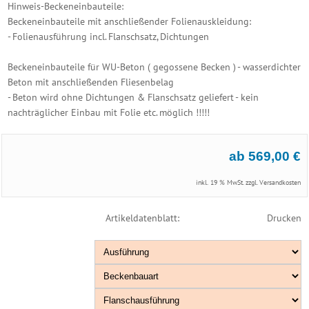
Hinweis-Beckeneinbauteile:
Astral
Beckeneinbauteile mit anschließender Folienauskleidung:
Folie
- Folienausführung incl. Flanschsatz, Dichtungen
-
Beton
Beckeneinbauteile für WU-Beton ( gegossene Becken ) - wasserdichter
Peraqua
Beton mit anschließenden Fliesenbelag
-
- Beton wird ohne Dichtungen & Flanschsatz geliefert - kein
auf
nachträglicher Einbau mit Folie etc. möglich !!!!!
Anfrage
Mini
Skimmer
ab 569,00 €
&
Zubehör
inkl. 19 % MwSt. zzgl.
Versandkosten
Einhänge
Skimmer
Artikeldatenblatt:
Drucken
Info
Rotguss
&
Edelstahl
Becken
Abdeckung