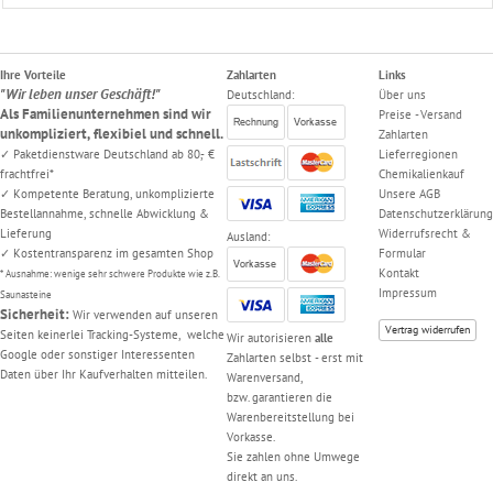
Ihre Vorteile
Zahlarten
Links
"Wir leben unser Geschäft!"
Deutschland:
Über uns
Als Familienunternehmen sind wir
Preise - Versand
unkompliziert, flexibiel und schnell.
Zahlarten
✓ Paketdienstware Deutschland ab 80,- €
Lieferregionen
frachtfrei*
Chemikalienkauf
✓ Kompetente Beratung, unkomplizierte
Unsere AGB
Bestellannahme, schnelle Abwicklung &
Datenschutzerklärung
Lieferung
Widerrufsrecht &
Ausland:
✓ Kostentransparenz im gesamten Shop
Formular
Kontakt
* Ausnahme: wenige sehr schwere Produkte wie z.B.
Impressum
Saunasteine
Sicherheit:
Wir verwenden auf unseren
Vertrag widerrufen
Seiten keinerlei Tracking-Systeme, welche
Wir autorisieren
alle
Google oder sonstiger Interessenten
Zahlarten selbst - erst mit
Daten über Ihr Kaufverhalten mitteilen.
Warenversand,
bzw. garantieren die
Warenbereitstellung bei
Vorkasse.
Sie zahlen ohne Umwege
direkt an uns.