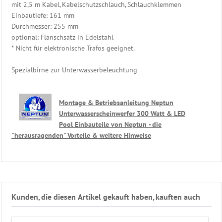
mit 2,5 m Kabel, Kabelschutzschlauch, Schlauchklemmen
Eisdruckpolster
Einbautiefe: 161 mm
Ersatzteile
Durchmesser: 255 mm
Schwimmbadtechnik
optional: Flanschsatz in Edelstahl
Bäderliege
* Nicht für elektronische Trafos geeignet.
-
Freizeitliege
Spezialbirne zur Unterwasserbeleuchtung
Unser
Sauna
Zubehör
Montage & Betriebsanleitung Neptun
Shop
Unterwasserscheinwerfer 300 Watt & LED
Pool Einbauteile von Neptun - die
"herausragenden" Vorteile & weitere Hinweise
Kunden, die diesen Artikel gekauft haben, kauften auch